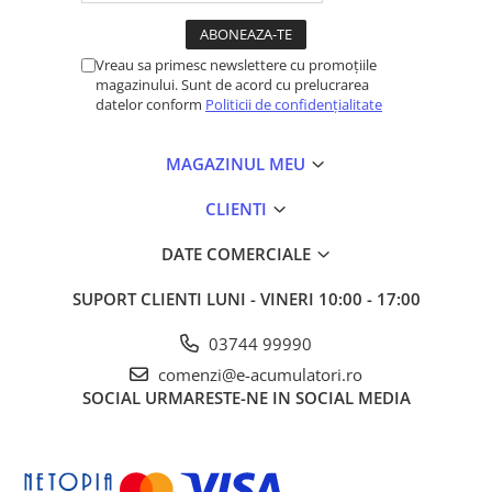
intrare
Curent maxim
15 A
Vreau sa primesc newslettere cu promoțiile
continuu
magazinului. Sunt de acord cu prelucrarea
datelor conform
Politicii de confidențialitate
Curent
20 A
scurtcircuit
max.
MAGAZINUL MEU
Conectori
MC4 (standard)
CLIENTI
Lungime
Intrare: 0.12 m • Ieșire:
1.2 m
(varianta
DATE COMERCIALE
cabluri
standard)
Comunicare
Wireless (cu
TAP
&
CCA
pentru
SUPORT CLIENTI
LUNI - VINERI 10:00 - 17:00
RSD/monitorizare)
03744 99990
Grad protecție
IP68 / NEMA 3R
comenzi@e-acumulatori.ro
Temperatură
−40°C … +70°C
SOCIAL
URMARESTE-NE IN SOCIAL MEDIA
operare
Altitudine
2000 m
maximă