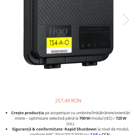
Sisteme de management (BMS)
Redresoare, incarcatoare si testere
Redresoare auto, moto, barci si
stationare
257,49 RON
Crește producția
pe acoperișuri cu umbrire/îmbătrânire/orientări
mixte – optimizare selectivă până la
700 W
/modul (IEC) /
725 W
(UL).
Siguranță & conformitate
:
Rapid Shutdown
la nivel de modul,
conform NEC 2014/2017/2020 (cu
TAP
+
CCA
).