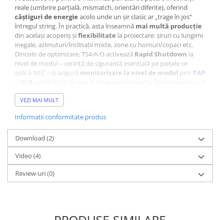
reale (umbrire parțială, mismatch, orientări diferite), oferind
câștiguri de energie
acolo unde un șir clasic ar „trage în jos”
întregul string. În practică, asta înseamnă
mai multă producție
din același acoperiș și
flexibilitate
la proiectare: șiruri cu lungimi
inegale, azimuturi/înclinații mixte, zone cu hornuri/copaci etc.
Dincolo de optimizare, TS4‑A‑O activează
Rapid Shutdown
la
nivel de modul – cerință de siguranță esențială pe piețele ce
aplică NEC – și asigură
monitorizare la nivel de modul
prin
TAP
și
CCA
, astfel încât să vezi în timp real producția fiecărui panou, să
identifici rapid pierderile și să reduci vizitele în teren.
IP68
VEZI MAI MULT
, interval termic cuprinzător și
conectori MC4
cu cablu de
1.2 m
asigură integrare ușoară în instalațiile noi sau retrofit.
Informatii conformitate produs
Pe scurt: dacă ai
umbrire parțială
,
nepotrivire
între panouri
sau vrei
siguranță + vizibilitate
la nivel de modul, TS4‑A‑O este
soluția simplă, fiabilă și scalabilă – „snap‑on” pe cadrul modulului,
Download (2)
compatibilă cu majoritatea invertoarelor din piață.
Video
(4)
Pe scurt:
Review-uri
(0)
Monitorizare la nivel de modul
= vezi performanța fiecărui
panou în parte.
Necesită două dispozitive
:
✔
TAP
– colectează date wireless de la TS4-uri.
✔
CCA
– trimite datele în cloud și activează funcțiile avansate
PRODUSE SIMILARE