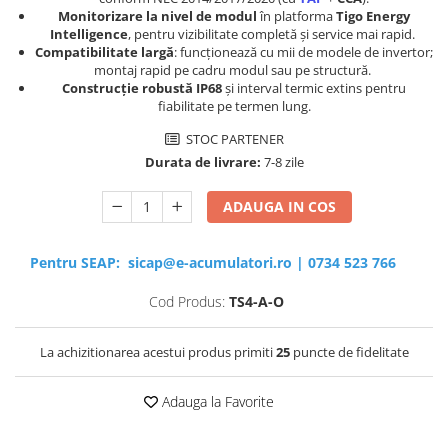
Monitorizare la nivel de modul
în platforma
Tigo Energy
Intelligence
, pentru vizibilitate completă și service mai rapid.
Compatibilitate largă
: funcționează cu mii de modele de invertor;
montaj rapid pe cadru modul sau pe structură.
Construcție robustă IP68
și interval termic extins pentru
fiabilitate pe termen lung.
STOC PARTENER
Durata de livrare:
7-8 zile
ADAUGA IN COS
Pentru SEAP:
sicap@e-acumulatori.ro
|
0734 523 766
Cod Produs:
TS4-A-O
La achizitionarea acestui produs primiti
25
puncte de fidelitate
Adauga la Favorite