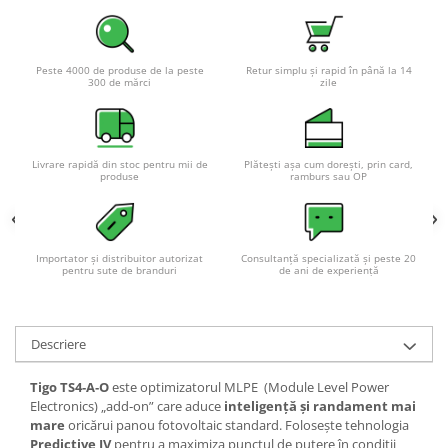
Peste 4000 de produse de la peste
Retur simplu și rapid în până la 14
300 de mărci
zile
Livrare rapidă din stoc pentru mii de
Plătești așa cum dorești, prin card,
produse
ramburs sau OP
Importator și distribuitor autorizat
Consultanță specializată și peste 20
pentru sute de branduri
de ani de experiență
Descriere
Tigo TS4‑A‑O
este optimizatorul MLPE
(Module Level Power
Electronics) „add‑on” care aduce
inteligență și randament mai
mare
oricărui panou fotovoltaic standard. Folosește tehnologia
Predictive IV
pentru a maximiza punctul de putere în condiții