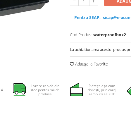
ADAUG
Pentru SEAP:
sicap@e-acum
Cod Produs:
waterproofbox2
La achizitionarea acestui produs pr
Adauga la Favorite
Livrare rapidă din
Plătești așa cum
14
stoc pentru mii de
dorești, prin card,
produse
ramburs sau OP