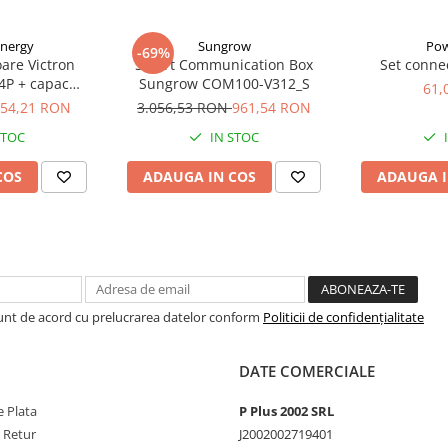
Energy
Sungrow
Pow
-69%
are Victron
Smart Communication Box
Set conne
4P + capac
Sungrow COM100-V312_S
61,
125040010
54,21 RON
3.056,53 RON
961,54 RON
STOC
IN STOC
COS
ADAUGA IN COS
ADAUGA I
Sunt de acord cu prelucrarea datelor conform
Politicii de confidențialitate
DATE COMERCIALE
 Plata
P Plus 2002 SRL
e Retur
J2002002719401