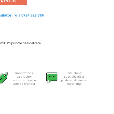
A IN COS
ulatori.ro
|
0734 523 766
imiti
20
puncte de fidelitate
Importator și
Consultanță
distribuitor
specializată și
autorizat pentru
peste 20 de ani de
sute de branduri
experiență