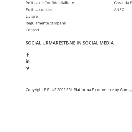
Politica de Confidentialitate
Garantia 
Redresoare, incarcatoare si testere
Politica cookies
ANPC
Redresoare auto, moto, barci si
Livrare
stationare
Regulamente campanii
Surse UPS
Contact
UPS pentru centrale termice si
SOCIAL
URMARESTE-NE IN SOCIAL MEDIA
sisteme de urgenta - acumulator
extern
UPS Calculatoare si Servere
UPS Trifazat
Stabilizatoare Tensiune
PDUs unitati de distributie a
energiei electrice
Copyright P PLUS 2002 SRL
Platforma E-commerce by Goma
Cabinete baterii
Acumulatori UPS
Drumetii / Camping
Accesorii
Frigidere portabile