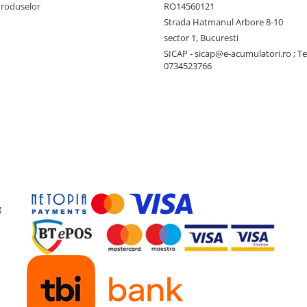
Produselor
RO14560121
Strada Hatmanul Arbore 8-10
sector 1, Bucuresti
SICAP - sicap@e-acumulatori.ro ; Te
0734523766
g