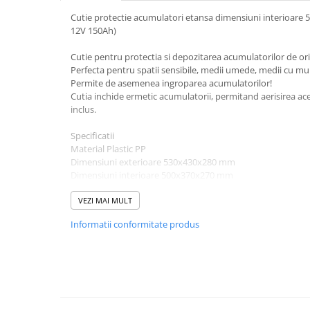
Pachete complete stocare energie
Cutie protectie acumulatori etansa dimensiuni interioar
12V 150Ah)
Sisteme de Stocare Comerciale
Sisteme fotovoltaice complete
Cutie pentru protectia si depozitarea acumulatorilor de ori
Perfecta pentru spatii sensibile, medii umede, medii cu mul
Sisteme fotovoltaice de putere
Permite de asemenea ingroparea acumulatorilor!
mica (rulota/caravan/case de
Cutia inchide ermetic acumulatorii, permitand aerisirea ac
vacanta)
Sisteme fotovoltaice profesionale
inclus.
Pachete sisteme fotovoltaice
Specificatii
Material Plastic PP
Statii de incarcare vehicule
Dimensiuni exterioare 530x430x280 mm
electrice
Dimensiuni interioare 500x370x270 mm
Statii de incarcare
Greutate 1.8kg
Complet etansa, cu protectie la temperaturi scazute si ridi
VEZI MAI MULT
Cabluri de incarcare vehicule
Pentru mai multe detalii si mod de instalare va rugam consu
electrice
Informatii conformitate produs
Prize de incarcare vehicule
electrice
Accesorii
Turbine eoliene pentru casă