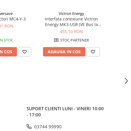
ersave
Victron Energy
-23%
ctori MC4-Y-3
Interfata conexiune Victron
Contor i
Energy MK3-USB (VE Bus la
Sungrow 
01 RON
USB)
pentr
455,10 RON
931,51
IN STOC
STOC PARTENER
N COS
ADAUGA IN COS
ADAUG
SUPORT CLIENTI
LUNI - VINERI 10:00
- 17:00
03744 99990