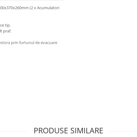
e 500x370x260mm (2 x Acumulatori
ce tip.
t praf.
estora prin furtunul de evacuare
cate
ltati fisa tehnica atasata!
PRODUSE SIMILARE