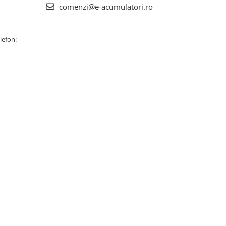
comenzi@e-acumulatori.ro
lefon: