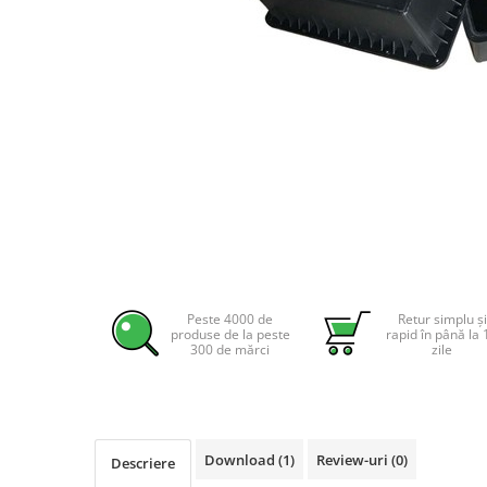
Incarcatoare acumulatori
Panouri fotovoltaice si accesorii
Panouri fotovoltaice
Sisteme prindere panouri
fotovoltaice
Accesorii
Invertoare
Distribuie
Invertoare Hibrid
pe
Invertoare On-grid
Facebook
Invertoare Off-grid
Peste 4000 de
Retur simplu și
Controlere solare
produse de la peste
rapid în până la 
MPPT
300 de mărci
zile
PWM
Convertoare de tensiune
Sisteme de stocare energie
Download (1)
Review-uri
(0)
Descriere
LiFePO4