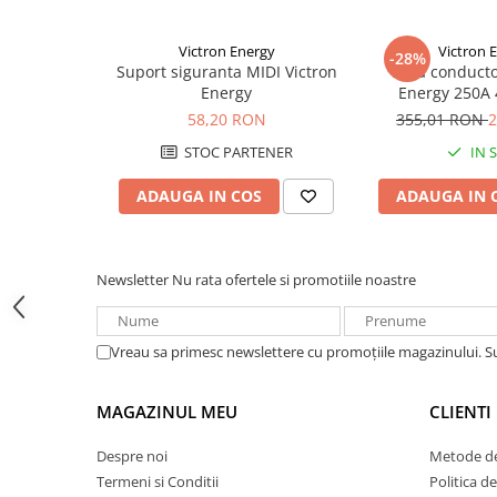
Acumulatori VRLA AGM/GEL /
Tractiune / LiFePo4
Victron Energy
Victron 
-28%
Baterii si acumulatori gel si VRLA
Suport siguranta MIDI Victron
Bara conducto
6-12 V
Energy
Energy 250A 
BUSBAR VBB
Baterii si acumulatori AGM VRLA
58,20 RON
355,01 RON
2
de 6-12 V
STOC PARTENER
IN 
Acumulatori Moto, ATV
ADAUGA IN COS
ADAUGA IN 
GEL
AGM
Li-Ion
Newsletter
Nu rata ofertele si promotiile noastre
SLA AGM (Sealed Lead Acid)
Deep Cycle - Tractiune/Semi-
Tractiune
Vreau sa primesc newslettere cu promoțiile magazinului. 
Marine & Caravan
MAGAZINUL MEU
CLIENTI
APC
Pachete acumulatori VRLA
Despre noi
Metode de
Sisteme de management (BMS)
Termeni si Conditii
Politica d