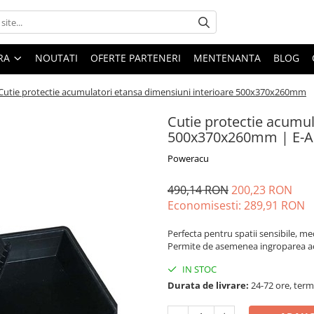
ARA
NOUTATI
OFERTE PARTENERI
MENTENANTA
BLOG
Cutie protectie acumulatori etansa dimensiuni interioare 500x370x260mm
Cutie protectie acumul
500x370x260mm | E-A
Poweracu
490,14 RON
200,23 RON
Economisesti:
289,91
RON
Perfecta pentru spatii sensibile, me
Permite de asemenea ingroparea ac
IN STOC
Durata de livrare:
24-72 ore, term