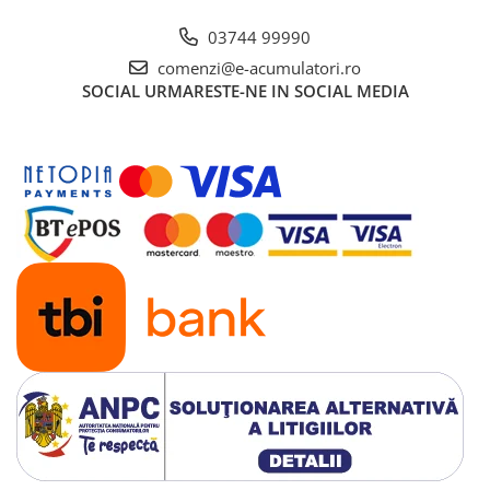
UPS
03744 99990
Acumulatori
comenzi@e-acumulatori.ro
Diverse
SOCIAL
URMARESTE-NE IN SOCIAL MEDIA
Invertoare
Sisteme de prindere
Statii de incarcare EV
OUTLET
Pompe de caldura