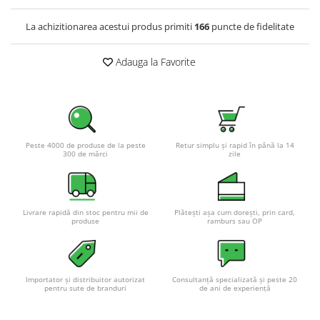
Pachete complete stocare energie
La achizitionarea acestui produs primiti
166
puncte de fidelitate
Sisteme de Stocare Comerciale
Sisteme fotovoltaice complete
Adauga la Favorite
Sisteme fotovoltaice de putere
mica (rulota/caravan/case de
vacanta)
Sisteme fotovoltaice profesionale
Pachete sisteme fotovoltaice
Peste 4000 de produse de la peste
Retur simplu și rapid în până la 14
300 de mărci
zile
Statii de incarcare vehicule
electrice
Statii de incarcare
Cabluri de incarcare vehicule
Livrare rapidă din stoc pentru mii de
Plătești așa cum dorești, prin card,
produse
ramburs sau OP
electrice
Prize de incarcare vehicule
electrice
Importator și distribuitor autorizat
Consultanță specializată și peste 20
Accesorii
pentru sute de branduri
de ani de experiență
Turbine eoliene pentru casă