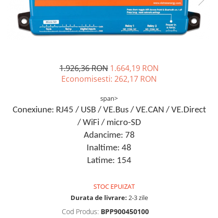
Incarcatoare acumulatori
Panouri fotovoltaice si accesorii
Panouri fotovoltaice
Sisteme prindere panouri
fotovoltaice
1.926,36 RON
1.664,19 RON
Accesorii
Economisesti:
262,17
RON
Invertoare
span>
Invertoare Hibrid
Conexiune: RJ45 / USB / VE.Bus / VE.CAN / VE.Direct
Invertoare On-grid
/ WiFi / micro-SD
Invertoare Off-grid
Adancime: 78
Controlere solare
Inaltime: 48
MPPT
Latime: 154
PWM
STOC EPUIZAT
Convertoare de tensiune
Durata de livrare:
2-3 zile
Sisteme de stocare energie
Cod Produs:
BPP900450100
LiFePO4