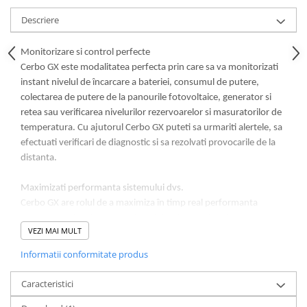
Acumulatori VRLA AGM/GEL /
Tractiune / LiFePo4
Descriere
Baterii si acumulatori gel si VRLA
6-12 V
Monitorizare si control perfecte
Cerbo GX este modalitatea perfecta prin care sa va monitorizati
Baterii si acumulatori AGM VRLA
instant nivelul de încarcare a bateriei, consumul de putere,
de 6-12 V
colectarea de putere de la panourile fotovoltaice, generator si
Acumulatori Moto, ATV
retea sau verificarea nivelurilor rezervoarelor si masuratorilor de
GEL
temperatura. Cu ajutorul Cerbo GX puteti sa urmariti alertele, sa
efectuati verificari de diagnostic si sa rezolvati provocarile de la
AGM
distanta.
Li-Ion
SLA AGM (Sealed Lead Acid)
Maximizati performanta sistemului dvs.
Deep Cycle - Tractiune/Semi-
Cerbo GX are rolul de a maximiza în timp real performanta
Tractiune
componentelor sistemelor dvs. si de a le mentine sincronizate
VEZI MAI MULT
Marine & Caravan
perfect. Prezenta procesorului cu doua nuclee, precum si
adaugarea unui port de magistrala CAN suplimentar, face
Informatii conformitate produs
APC
posibila chiar si sustinerea unor sisteme mai mari. Trebuie
Pachete acumulatori VRLA
sa urmariti bateriile (litiu) gestionate, iar cel de-al doilea port
Caracteristici
poate accepta pâna la 25 de încarcatoare solare VE.Can
Sisteme de management (BMS)