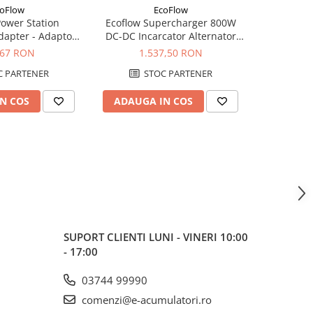
oFlow
EcoFlow
ower Station
Ecoflow Supercharger 800W
EcoFlow WA
apter - Adaptor
DC-DC Incarcator Alternator
– Bate
are EV C14
Inteligent
Portabilă 
,67 RON
1.537,50 RON
3.
Cond
 PARTENER
STOC PARTENER
S
N COS
ADAUGA IN COS
ADAUG
SUPORT CLIENTI
LUNI - VINERI 10:00
- 17:00
03744 99990
comenzi@e-acumulatori.ro