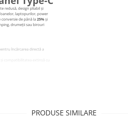
anel Type-C
e redusă, design pliabil și
efoanelor, laptopurilor, power
de conversie de până la
25%
și
ping, drumeții sau birouri
pentru încărcarea directă a
și compatibilitatea extinsă cu
ultra-portabilă, fiind ușor de
 la intemperii și la raze UV,
gură o conversie optimă a luminii
hipamente suplimentare, fiind o
PRODUSE SIMILARE