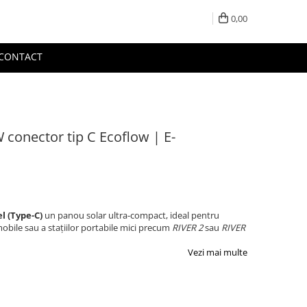
0,00
CONTACT
W conector tip C Ecoflow | E-
l (Type-C)
un panou solar ultra-compact, ideal pentru
mobile sau a stațiilor portabile mici precum
RIVER 2
sau
RIVER
Vezi mai multe