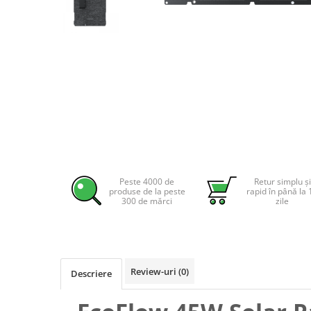
Incarcatoare acumulatori
Panouri fotovoltaice si accesorii
Panouri fotovoltaice
Sisteme prindere panouri
fotovoltaice
Accesorii
Invertoare
Distribuie
Invertoare Hibrid
pe
Invertoare On-grid
Facebook
Peste 4000 de
Retur simplu și
Invertoare Off-grid
produse de la peste
rapid în până la 
300 de mărci
zile
Controlere solare
MPPT
PWM
Convertoare de tensiune
Review-uri
(0)
Descriere
Sisteme de stocare energie
LiFePO4