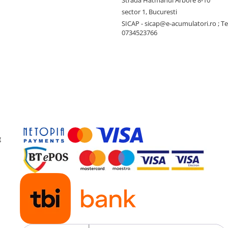
Strada Hatmanul Arbore 8-10
sector 1, Bucuresti
SICAP - sicap@e-acumulatori.ro ; Te
telefoane, laptopuri, power
0734523766
ompactă pentru încărcarea
ele mai izolate locuri, fără a
ea, alimentându-ți dispozitivele
g
a energie atunci când alte surse
ovația și soluțiile ecologice de