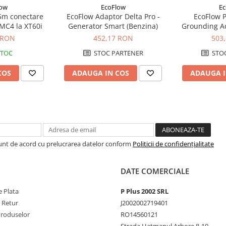
low
EcoFlow
Ec
5m conectare
EcoFlow Adaptor Delta Pro -
EcoFlow P
 MC4 la XT60i
Generator Smart (Benzina)
Grounding Ad
Pamant
 RON
452,17 RON
503
STOC
STOC PARTENER
STOC
COS
ADAUGA IN COS
ADAUGA I
Sunt de acord cu prelucrarea datelor conform
Politicii de confidențialitate
DATE COMERCIALE
 Plata
P Plus 2002 SRL
e Retur
J2002002719401
Produselor
RO14560121