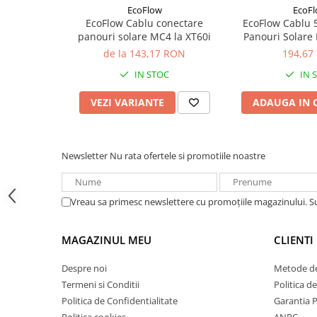
Date tehnice:
Acumulatori VRLA AGM/GEL /
EcoFlow
EcoF
Tractiune / LiFePo4
EcoFlow Cablu conectare
EcoFlow Cablu 
Specificație
Valoare
panouri solare MC4 la XT60i
Panouri Solare
Baterii si acumulatori gel si VRLA
6-12 V
de la 143,17 RON
194,67
Putere nominală
45W
Baterii si acumulatori AGM VRLA
IN STOC
IN 
Eficiență de conversie
până la 25% (TOPCon)
de 6-12 V
VEZI VARIANTE
ADAUGA IN 
Tensiune în circuit
25.6V
Acumulatori Moto, ATV
deschis
GEL
Curent de scurtcircuit
2.06A
AGM
Newsletter
Nu rata ofertele si promotiile noastre
(Isc)
Li-Ion
Curent de operare (Imp)
3.5A
SLA AGM (Sealed Lead Acid)
Vreau sa primesc newslettere cu promoțiile magazinului. 
Deep Cycle - Tractiune/Semi-
Porturi ieșire
Type-C, DC5521
Tractiune
Dimensiuni desfășurat
980 × 309 × 16 mm
MAGAZINUL MEU
CLIENTI
Marine & Caravan
Dimensiuni pliat
222 × 309 × 40 mm
APC
Despre noi
Metode de
Greutate
1.4 kg
Termeni si Conditii
Politica d
Pachete acumulatori VRLA
Politica de Confidentialitate
Garantia 
Grad protecție
IP68
Sisteme de management (BMS)