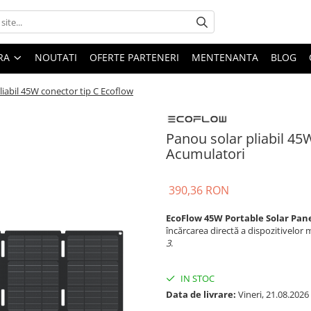
ARA
NOUTATI
OFERTE PARTENERI
MENTENANTA
BLOG
liabil 45W conector tip C Ecoflow
Panou solar pliabil 45
Acumulatori
390,36 RON
EcoFlow 45W Portable Solar Pane
încărcarea directă a dispozitivelor 
3
.
IN STOC
Data de livrare:
Vineri, 21.08.2026