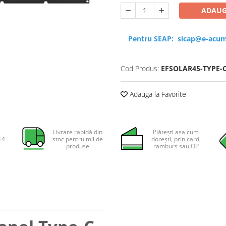
ADAUG
Pentru SEAP:
sicap@e-acum
Cod Produs:
EFSOLAR45-TYPE-
Adauga la Favorite
Livrare rapidă din
Plătești așa cum
14
stoc pentru mii de
dorești, prin card,
produse
ramburs sau OP