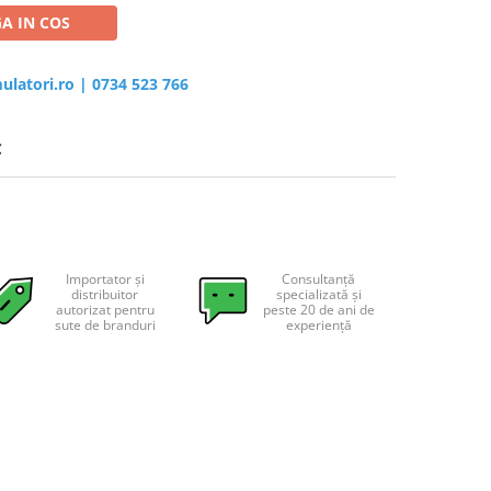
A IN COS
ulatori.ro
|
0734 523 766
C
Importator și
Consultanță
distribuitor
specializată și
autorizat pentru
peste 20 de ani de
sute de branduri
experiență