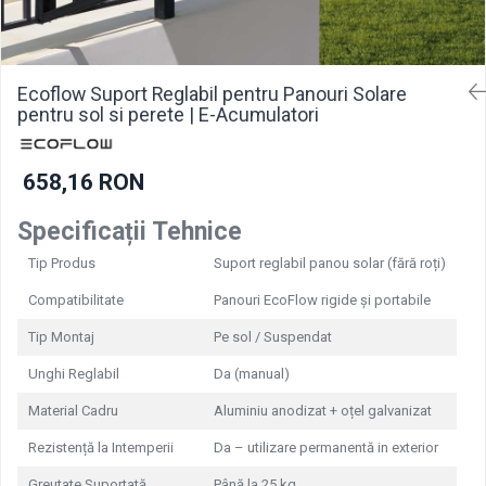
Incarcatoare acumulatori
Panouri fotovoltaice si accesorii
Panouri fotovoltaice
Ecoflow Suport Reglabil pentru Panouri Solare
Sisteme prindere panouri
pentru sol si perete | E-Acumulatori
fotovoltaice
Accesorii
658,16 RON
Invertoare
Invertoare Hibrid
Specificații Tehnice
Invertoare On-grid
Tip Produs
Suport reglabil panou solar (fără roți)
Invertoare Off-grid
Compatibilitate
Panouri EcoFlow rigide și portabile
Controlere solare
Tip Montaj
Pe sol / Suspendat
MPPT
Unghi Reglabil
Da (manual)
PWM
Material Cadru
Aluminiu anodizat + oțel galvanizat
Convertoare de tensiune
Sisteme de stocare energie
Rezistență la Intemperii
Da – utilizare permanentă in exterior
LiFePO4
Greutate Suportată
Până la 25 kg