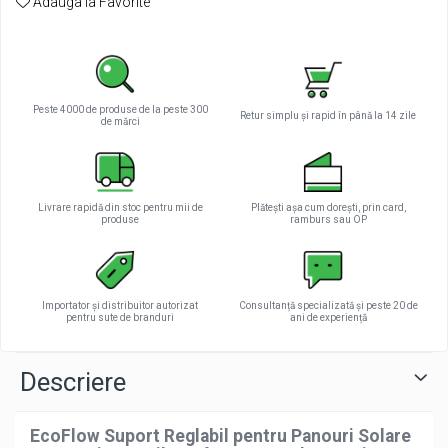
Adauga la Favorite
Tractiune / LiFePo4
Baterii si acumulatori gel si VRLA 6-
12 V
Baterii si acumulatori AGM VRLA de
6-12 V
Peste 4000 de produse de la peste 300
Retur simplu și rapid în până la 14 zile
de mărci
Acumulatori Moto, ATV
GEL
AGM
Livrare rapidă din stoc pentru mii de
Plătești așa cum dorești, prin card,
Li-Ion
produse
ramburs sau OP
SLA AGM (Sealed Lead Acid)
Deep Cycle - Tractiune/Semi-
Tractiune
Importator și distribuitor autorizat
Consultanță specializată și peste 20 de
pentru sute de branduri
ani de experiență
Marine & Caravan
APC
Descriere
Pachete acumulatori VRLA
Sisteme de management (BMS)
EcoFlow Suport Reglabil pentru Panouri Solare
Redresoare, incarcatoare si testere