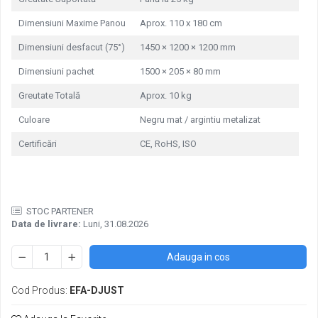
Pachete complete stocare energie
Dimensiuni Maxime Panou
Aprox. 110 x 180 cm
Sisteme de Stocare Comerciale
Dimensiuni desfacut (75°)
1450 × 1200 × 1200 mm
Sisteme fotovoltaice complete
Dimensiuni pachet
1500 × 205 × 80 mm
Sisteme fotovoltaice de putere
mica (rulota/caravan/case de
Greutate Totală
Aprox. 10 kg
vacanta)
Sisteme fotovoltaice profesionale
Culoare
Negru mat / argintiu metalizat
Pachete sisteme fotovoltaice
Certificări
CE, RoHS, ISO
Statii de incarcare vehicule electrice
Statii de incarcare
Cabluri de incarcare vehicule
electrice
STOC PARTENER
Data de livrare:
Luni, 31.08.2026
Prize de incarcare vehicule
electrice
Adauga in cos
Accesorii
Cod Produs:
EFA-DJUST
Turbine eoliene pentru casă
Acumulatori VRLA AGM/GEL /