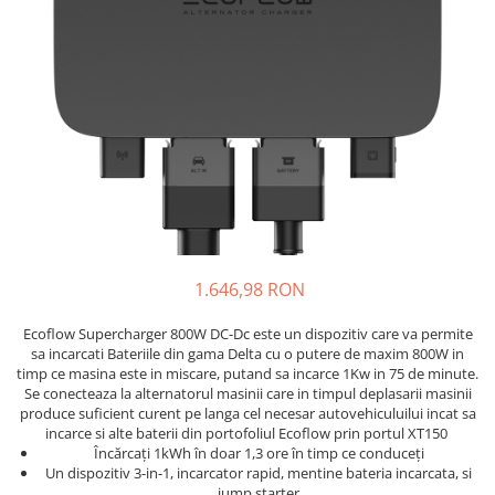
Incarcatoare acumulatori
Panouri fotovoltaice si accesorii
Panouri fotovoltaice
Sisteme prindere panouri
fotovoltaice
Accesorii
Invertoare
Invertoare Hibrid
Invertoare On-grid
1.646,98 RON
Invertoare Off-grid
Controlere solare
Ecoflow Supercharger 800W DC-Dc este un dispozitiv care va permite
sa incarcati Bateriile din gama Delta cu o putere de maxim 800W in
MPPT
timp ce masina este in miscare, putand sa incarce 1Kw in 75 de minute.
PWM
Se conecteaza la alternatorul masinii care in timpul deplasarii masinii
produce suficient curent pe langa cel necesar autovehiculuilui incat sa
Convertoare de tensiune
incarce si alte baterii din portofoliul Ecoflow prin portul XT150
Sisteme de stocare energie
Încărcați 1kWh în doar 1,3 ore în timp ce conduceți
Un dispozitiv 3-in-1, incarcator rapid, mentine bateria incarcata, si
LiFePO4
jump starter