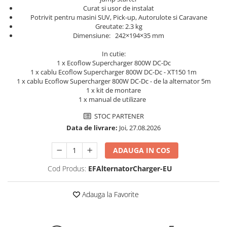
Curat si usor de instalat
Pachete complete stocare energie
Potrivit pentru masini SUV, Pick-up, Autorulote si Caravane
Sisteme de Stocare Comerciale
Greutate: 2.3 kg
Dimensiune: 242×194×35 mm
Sisteme fotovoltaice complete
In cutie:
Sisteme fotovoltaice de putere
1 x Ecoflow Supercharger 800W DC-Dc
mica (rulota/caravan/case de
1 x cablu Ecoflow Supercharger 800W DC-Dc - XT150 1m
vacanta)
Sisteme fotovoltaice profesionale
1 x cablu Ecoflow Supercharger 800W DC-Dc - de la alternator 5m
1 x kit de montare
Pachete sisteme fotovoltaice
1 x manual de utilizare
Statii de incarcare vehicule
STOC PARTENER
electrice
Data de livrare:
Joi, 27.08.2026
Statii de incarcare
ADAUGA IN COS
Cabluri de incarcare vehicule
electrice
Cod Produs:
EFAlternatorCharger-EU
Prize de incarcare vehicule
electrice
Adauga la Favorite
Accesorii
Turbine eoliene pentru casă