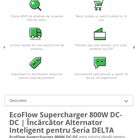
Acumulatori VRLA AGM/GEL /
Tractiune / LiFePo4
Baterii si acumulatori gel si VRLA
Peste 4000 de produse de la peste
Retur simplu și rapid în până la 14
300 de mărci
zile
6-12 V
Baterii si acumulatori AGM VRLA
de 6-12 V
Livrare rapidă din stoc pentru mii de
Plătești așa cum dorești, prin card,
Acumulatori Moto, ATV
produse
ramburs sau OP
GEL
AGM
Li-Ion
Importator și distribuitor autorizat
Consultanță specializată și peste 20
pentru sute de branduri
de ani de experiență
SLA AGM (Sealed Lead Acid)
Deep Cycle - Tractiune/Semi-
Tractiune
Descriere
Marine & Caravan
EcoFlow Supercharger 800W DC-
APC
DC | Încărcător Alternator
Pachete acumulatori VRLA
Inteligent pentru Seria DELTA
Sisteme de management (BMS)
EcoFlow Supercharger 800W DC-DC
este soluția ideală pentru