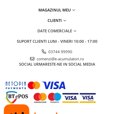
Greutate
~2.5 kg (estimativ)
UPS
MAGAZINUL MEU
Acumulatori
Garanție
2 ani
Diverse
CLIENTI
Invertoare
🚐
Ideal pentru:
DATE COMERCIALE
Sisteme de prindere
Rulote, campervan-uri, autorulote
Sisteme off-grid mobile
SUPORT CLIENTI
LUNI - VINERI 10:00 - 17:00
Statii de incarcare EV
Utilizatori care doresc autonomie energetică în mișcare
Profesioniști care folosesc stații DELTA în teren
OUTLET
03744 99990
Pompe de caldura
comenzi@e-acumulatori.ro
SOCIAL
URMARESTE-NE IN SOCIAL MEDIA