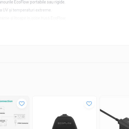
ourile EcoFlow portabile sau rigide.
 la UV și temperaturi extreme.
ame și încape în orice husă EcoFlow.
lor față de soare
de & portabile)
dere
lectronice