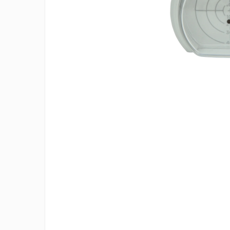
Incarcatoare acumulatori
Panouri fotovoltaice si accesorii
Panouri fotovoltaice
Sisteme prindere panouri
fotovoltaice
Accesorii
Invertoare
Invertoare Hibrid
Invertoare On-grid
Distribu
Invertoare Off-grid
pe
Facebo
Controlere solare
MPPT
PWM
Convertoare de tensiune
Sisteme de stocare energie
LiFePO4