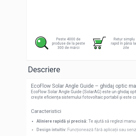
Pachete complete stocare energie
Sisteme de Stocare Comerciale
Sisteme fotovoltaice complete
Sisteme fotovoltaice de putere
mica (rulota/caravan/case de
Peste 4000 de
Retur simplu 
produse de la peste
rapid în până l
vacanta)
Sisteme fotovoltaice profesionale
300 de mărci
zile
Pachete sisteme fotovoltaice
Statii de incarcare vehicule electrice
Descriere
Statii de incarcare
Cabluri de incarcare vehicule
EcoFlow Solar Angle Guide – ghidaj optic ma
electrice
EcoFlow Solar Angle Guide (SolarAG) este un ghidaj optic
crește eficiența sistemului fotovoltaic portabil și este 
Prize de incarcare vehicule
electrice
Caracteristici
Accesorii
Aliniere rapidă și precisă:
Te ajută să reglezi manu
Turbine eoliene pentru casă
Design intuitiv:
Funcționează fără aplicații sau senzo
Acumulatori VRLA AGM/GEL /