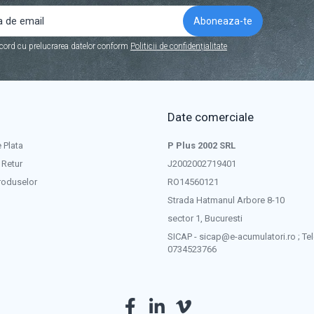
cord cu prelucrarea datelor conform
Politicii de confidențialitate
Date comerciale
 Plata
P Plus 2002 SRL
 Retur
J2002002719401
roduselor
RO14560121
Strada Hatmanul Arbore 8-10
sector 1, Bucuresti
SICAP - sicap@e-acumulatori.ro ; Tel
0734523766