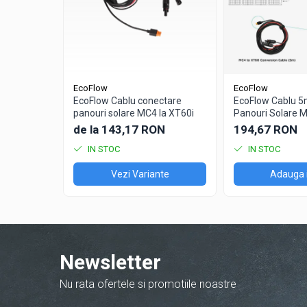
Redresoare auto, moto, barci si
stationare
Surse UPS
UPS pentru centrale termice si
sisteme de urgenta - acumulator
EcoFlow
EcoFlow
extern
EcoFlow Cablu conectare
EcoFlow Cablu 5
UPS Calculatoare si Servere
panouri solare MC4 la XT60i
Panouri Solare M
de la 143,17 RON
194,67 RON
UPS Trifazat
IN STOC
IN STOC
Stabilizatoare Tensiune
PDUs unitati de distributie a
Vezi Variante
Adauga 
energiei electrice
Cabinete baterii
Acumulatori UPS
Drumetii / Camping
Newsletter
Accesorii
Nu rata ofertele si promotiile noastre
Frigidere portabile