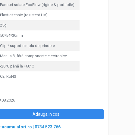
Panouri solare EcoFlow (rigide & portabile)
Plastic tehnic (rezistent UV)
25g
50*54*30mm
Clip / suport simplu de prindere
Manuală, fără componente electronice
-20°C până la +60°C
CE, RoHS
8.08.2026
Adauga in cos
-acumulatori.ro
|
0734 523 766