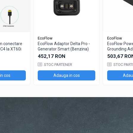
EcoFlow
EcoFlow
m conectare
EcoFlow Adaptor Delta Pro -
EcoFlow Powe
C4 la XT60i
Generator Smart (Benzina)
Grounding Ad
Pamantare E
452,17 RON
503,67 RO
STOC PARTENER
STOC PART
in cos
Adauga in cos
Adaug