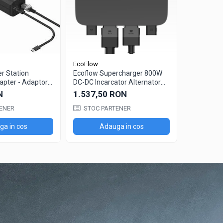
EcoFlow
EcoFlow
r Station
Ecoflow Supercharger 800W
EcoFlow W
apter - Adaptor
DC-DC Incarcator Alternator
Battery – 
V C14
Inteligent
Suplimenta
N
1.537,50 RON
3.325,9
1024Wh pe
ENER
STOC PARTENER
STOC P
Condițion
a in cos
Adauga in cos
Ad