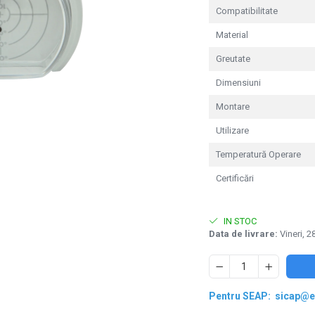
Compatibilitate
Material
Greutate
Dimensiuni
Montare
Utilizare
Temperatură Operare
Certificări
ie
ok
IN STOC
Data de livrare:
Vineri, 2
Pentru SEAP:
sicap@e