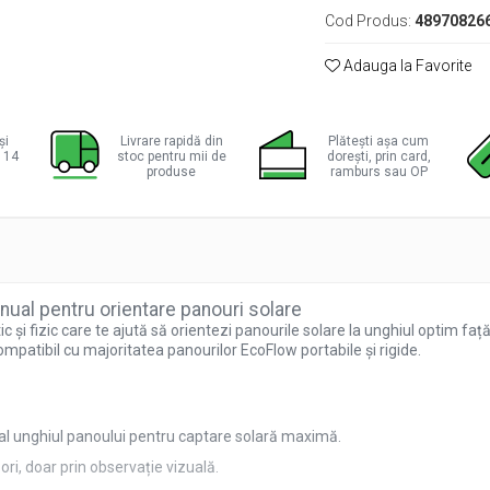
Cod Produs:
48970826
Adauga la Favorite
și
Livrare rapidă din
Plătești așa cum
a 14
stoc pentru mii de
dorești, prin card,
produse
ramburs sau OP
nual pentru orientare panouri solare
 și fizic care te ajută să orientezi panourile solare la unghiul optim faț
compatibil cu majoritatea panourilor EcoFlow portabile și rigide.
al unghiul panoului pentru captare solară maximă.
ri, doar prin observație vizuală.