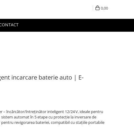
0,00
CONTACT
ent incarcare baterie auto | E-
– încărcător/întreținător inteligent 12/24 V, ideale pentru
n sistem automat în 5 etape cu protecție la inversare de
 pentru revigorarea bateriei, compatibil cu stațiile portabile