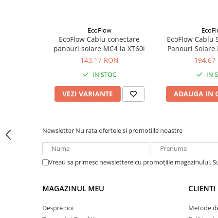
Acumulatori VRLA AGM/GEL /
Tractiune / LiFePo4
Baterii si acumulatori gel si VRLA
EcoFlow
EcoF
6-12 V
EcoFlow Cablu conectare
EcoFlow Cablu 
panouri solare MC4 la XT60i
Panouri Solare
Baterii si acumulatori AGM VRLA
143,17 RON
194,67
de 6-12 V
IN STOC
IN 
Acumulatori Moto, ATV
GEL
VEZI VARIANTE
ADAUGA IN 
AGM
Li-Ion
SLA AGM (Sealed Lead Acid)
Newsletter
Nu rata ofertele si promotiile noastre
Deep Cycle - Tractiune/Semi-
⚠️
Evitați încărcarea bateriilor nereîncărcabile sau deja det
Tractiune
⚠️
Nu porniți vehiculul în timpul procesului de reîncărcare 
Vreau sa primesc newslettere cu promoțiile magazinului. 
Marine & Caravan
APC
Specificații tehnice
MAGAZINUL MEU
CLIENTI
Pachete acumulatori VRLA
Tensiune operare
12 V / 24 V (automată)
Despre noi
Metode de
Sisteme de management (BMS)