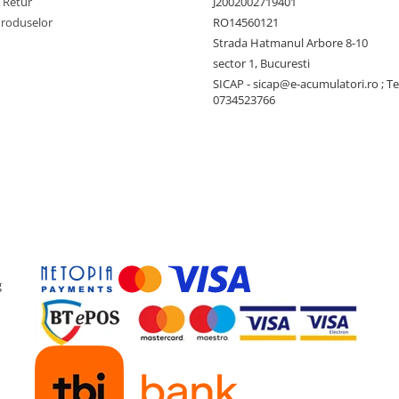
e Retur
J2002002719401
Produselor
RO14560121
Strada Hatmanul Arbore 8-10
sector 1, Bucuresti
SICAP - sicap@e-acumulatori.ro ; Te
supraîncălzire, supra-tensiune
0734523766
apide în teren sau în zone izolate.
să adauge funcție de întreținere
teriilor prin încărcare
g
ient pentru baterii auto sau