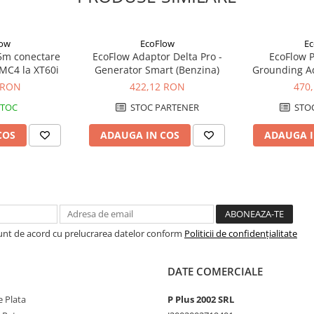
low
EcoFlow
Ec
5m conectare
EcoFlow Adaptor Delta Pro -
EcoFlow P
 MC4 la XT60i
Generator Smart (Benzina)
Grounding Ad
Pamant
 RON
422,12 RON
470
STOC
STOC PARTENER
STOC
COS
ADAUGA IN COS
ADAUGA I
eriorate.
a bateriei.
Sunt de acord cu prelucrarea datelor conform
Politicii de confidențialitate
DATE COMERCIALE
 Plata
P Plus 2002 SRL