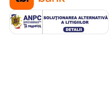
în funcție de specificul bateriei
ectat la o stație portabilă
tul de ieșire al stației EcoFlow.