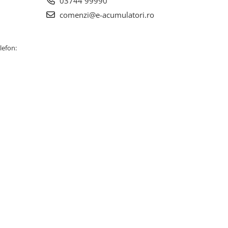
03744 99990
comenzi@e-acumulatori.ro
lefon: