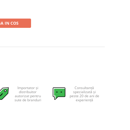
A IN COS
Importator și
Consultanță
distribuitor
specializată și
autorizat pentru
peste 20 de ani de
sute de branduri
experiență