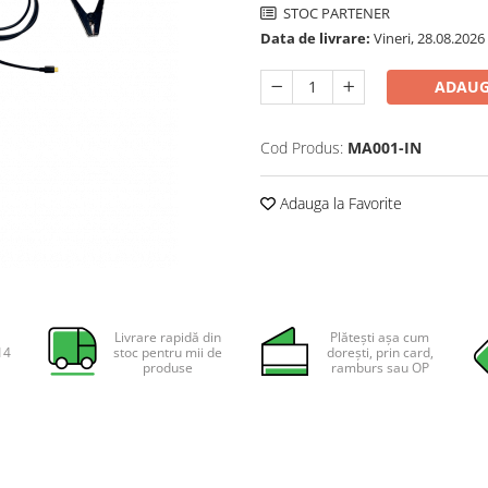
STOC PARTENER
Data de livrare:
Vineri, 28.08.2026
ADAUG
Cod Produs:
MA001-IN
Adauga la Favorite
Livrare rapidă din
Plătești așa cum
14
stoc pentru mii de
dorești, prin card,
produse
ramburs sau OP