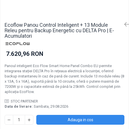
Pachete acumulatori VRLA
Sisteme de management (BMS)
Redresoare, incarcatoare si testere
Ecoflow Panou Control Inteligent + 13 Module
Redresoare auto, moto, barci si
Releu pentru Backup Energetic cu DELTA Pro | E-
stationare
Acumulatori
7.620,96 RON
Panoul inteligent Eco Flow Smart Home Panel Combo EU permite
integrarea stației DELTA Pro în rețeaua electrică a locuinței, oferind
backup instantaneu în caz de pană de curent. Include 13 module releu (8
x 13A, 5 x 16A), suportă până la 10 circuite, oferă o putere maximă de
7200W și o capacitate extinsă de până la 25kWh. Control complet prin
aplicația EcoFlow.
STOC PARTENER
Data de livrare:
Sambata, 29.08.2026
Adauga in cos