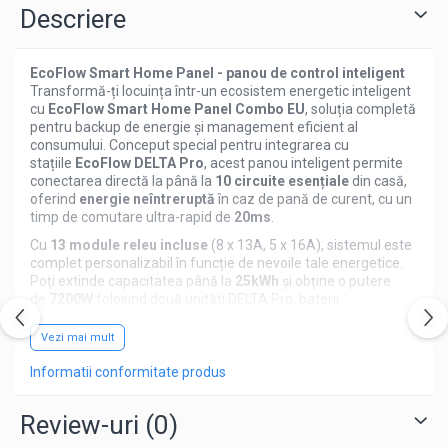
Descriere
EcoFlow Smart Home Panel - panou de control inteligent
Transformă-ți locuința într-un ecosistem energetic inteligent
cu
EcoFlow Smart Home Panel Combo EU
, soluția completă
pentru backup de energie și management eficient al
consumului. Conceput special pentru integrarea cu
stațiile
EcoFlow DELTA Pro
, acest panou inteligent permite
conectarea directă la până la
10 circuite esențiale
din casă,
oferind
energie neîntreruptă
în caz de pană de curent, cu un
timp de comutare ultra-rapid de
20ms
.
Cu
13 module releu incluse
(8 x 13A, 5 x 16A), sistemul este
complet personalizabil în funcție de nevoile tale energetice.
Poți extinde capacitatea până la
25kWh
și obține o putere
de
7200W
folosind două unități DELTA Pro, baterii
suplimentare și generatoare inteligente.
Vezi mai mult
Controlul este la îndemâna ta prin aplicația
EcoFlow
, care
oferă monitorizare în timp real, programare inteligentă a
Informatii conformitate produs
consumului și comutare automată între sursele de energie.
Optimizează-ți facturile de electricitate folosind energie
stocată în orele de vârf și încarcă sistemul în orele de consum
Review-uri
(0)
redus sau cu energie solară.