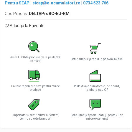
Pentru SEAP:
sicap@e-acumulatori.ro
|
0734 523 766
Cod Produs:
DELTAProBC-EU-RM
Adauga la Favorite
Peste 4000 de produse de la peste 300
Retur simplu și rapid în până la 14 zile
de mărci
Livrare rapidă din stoc pentru mii de
Plătești așa cum dorești, prin card,
produse
ramburs sau OP
Importator și distribuitor autorizat
Consultanță specializată și peste 20 de
pentru sute de branduri
ani de experiență