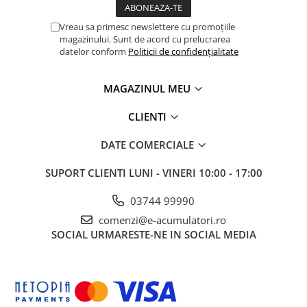
Oricine vrea o fixare OEM, fiabilă și non-invazivă, fără să
Panouri portabile
afecteze aspectul interior.
Vreau sa primesc newslettere cu promoțiile
Racire/Incalzire
magazinului. Sunt de acord cu prelucrarea
datelor conform
Politicii de confidențialitate
Statii energie portabile
Diverse
MAGAZINUL MEU
Electrice
CLIENTI
Intrerupatoare si prize
Dulapuri pentru cablare
DATE COMERCIALE
structurata
Sigurante
SUPORT CLIENTI
LUNI - VINERI 10:00 - 17:00
Tablouri electrice
03744 99990
Lumina (Becuri si Lanterne)
comenzi@e-acumulatori.ro
Laptop & PC accesorii, baterii,
SOCIAL
URMARESTE-NE IN SOCIAL MEDIA
cabluri USB, prelungitoare USB
Cablu de date si Adaptoare
Solutii solare portabile
Lichidare de stoc