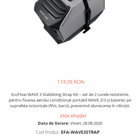
Incarcatoare acumulatori
Panouri fotovoltaice si accesorii
Panouri fotovoltaice
Sisteme prindere panouri
fotovoltaice
Accesorii
Invertoare
Invertoare Hibrid
Invertoare On-grid
174,08 RON
Invertoare Off-grid
Controlere solare
EcoFlow WAVE 3 Stabilizing Strap Kit – set de 2 curele rezistente,
pentru fixarea aerului condiționat portabil WAVE 2/3 și bateriei, pe
MPPT
suprafețe orizontale (RVs, barci), prevenind alunecarea în vibrații.
PWM
STOC EPUIZAT
Convertoare de tensiune
Data de livrare:
Vineri, 28.08.2026
Sisteme de stocare energie
Cod Produs:
EFA-WAVE3STRAP
LiFePO4