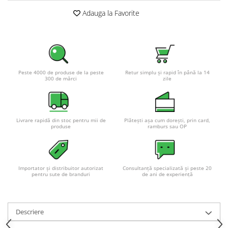
Pachete complete stocare energie
Adauga la Favorite
Sisteme de Stocare Comerciale
Sisteme fotovoltaice complete
Sisteme fotovoltaice de putere
mica (rulota/caravan/case de
Peste 4000 de produse de la peste
Retur simplu și rapid în până la 14
vacanta)
300 de mărci
zile
Sisteme fotovoltaice profesionale
Pachete sisteme fotovoltaice
Statii de incarcare vehicule
Livrare rapidă din stoc pentru mii de
Plătești așa cum dorești, prin card,
electrice
produse
ramburs sau OP
Statii de incarcare
Cabluri de incarcare vehicule
electrice
Importator și distribuitor autorizat
Consultanță specializată și peste 20
pentru sute de branduri
de ani de experiență
Prize de incarcare vehicule
electrice
Accesorii
Descriere
Turbine eoliene pentru casă