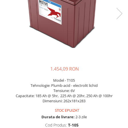
Incarcatoare acumulatori
Panouri fotovoltaice si accesorii
Panouri fotovoltaice
Sisteme prindere panouri
fotovoltaice
Accesorii
Invertoare
Invertoare Hibrid
Invertoare On-grid
1.454,09 RON
Invertoare Off-grid
Model - T105
Controlere solare
Tehnologie: Plumb-acid - electrolit lichid
Tensiune: 6V
MPPT
Capacitate: 185 Ah @ 5hr, 225 Ah @ 20hr, 250 Ah @ 100hr
PWM
Dimensiuni: 262x181x283
Convertoare de tensiune
STOC EPUIZAT
Sisteme de stocare energie
Durata de livrare:
2-3 zile
LiFePO4
Cod Produs:
T-105