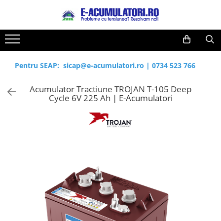
Toate Produsele
Reduceri de vara
Acumulatori, Baterii si Incarcatoare
Cabluri
Uzuale
Pentru SEAP:
sicap@e-acumulatori.ro
|
0734 523 766
Acumulatori
Baterii
Diverse
Acumulator Tractiune TROJAN T-105 Deep
Baterii alcaline
Prelungitoare
Cycle 6V 225 Ah | E-Acumulatori
Baterii litiu
Panouri fotovoltaice
Zinc-Carbon
Sisteme de prindere
Baterii rotunde argint
Invertoare
Baterii auditive
Statii de incarcare EV
Accesorii baterii
UPS
Baterii Industriale
Acumulatori
Ni-MH
Li-Ion