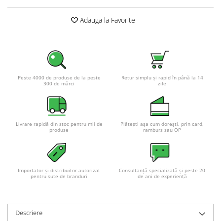
Pachete complete stocare energie
Adauga la Favorite
Sisteme de Stocare Comerciale
Sisteme fotovoltaice complete
Sisteme fotovoltaice de putere
mica (rulota/caravan/case de
vacanta)
Sisteme fotovoltaice profesionale
Peste 4000 de produse de la peste
Retur simplu și rapid în până la 14
300 de mărci
zile
Pachete sisteme fotovoltaice
Statii de incarcare vehicule
electrice
Livrare rapidă din stoc pentru mii de
Plătești așa cum dorești, prin card,
Statii de incarcare
produse
ramburs sau OP
Cabluri de incarcare vehicule
electrice
Prize de incarcare vehicule
Importator și distribuitor autorizat
Consultanță specializată și peste 20
pentru sute de branduri
de ani de experiență
electrice
Accesorii
Turbine eoliene pentru casă
Descriere