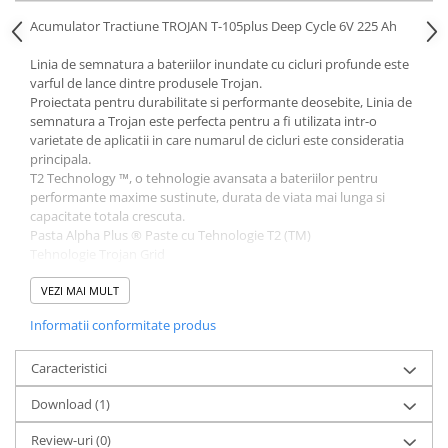
Acumulatori VRLA AGM/GEL /
Acumulator Tractiune TROJAN T-105plus Deep Cycle 6V 225 Ah
Tractiune / LiFePo4
Baterii si acumulatori gel si VRLA
Linia de semnatura a bateriilor inundate cu cicluri profunde este
6-12 V
varful de lance dintre produsele Trojan.
Proiectata pentru durabilitate si performante deosebite, Linia de
Baterii si acumulatori AGM VRLA
semnatura a Trojan este perfecta pentru a fi utilizata intr-o
de 6-12 V
varietate de aplicatii in care numarul de cicluri este consideratia
Acumulatori Moto, ATV
principala.
T2 Technology ™, o tehnologie avansata a bateriilor pentru
GEL
performante maxime sustinute, durata de viata mai lunga si
AGM
capacitate totala crescuta.
Pasta Alpha Plus ® Paste cu Tehnologie T2 (TM)
Li-Ion
Tehnologie Trojan Grid
SLA AGM (Sealed Lead Acid)
Separator Maxguard ® T2
Deep Cycle - Tractiune/Semi-
Tubulaturi Snake (TM)
VEZI MAI MULT
Tractiune
Informatii conformitate produs
Specificatii Tehnice:
Marine & Caravan
Model - T105
Tehnologie: Plumb-acid - electrolit lichid
Caracteristici
APC
Tensiune: 6V
Pachete acumulatori VRLA
Download (1)
Capacitate: 185 Ah @ 5hr, 225 Ah @ 20hr, 250 Ah @ 100hr
Dimensiuni: 262x181x283
Sisteme de management (BMS)
Review-uri
(0)
Greutate: 28kg