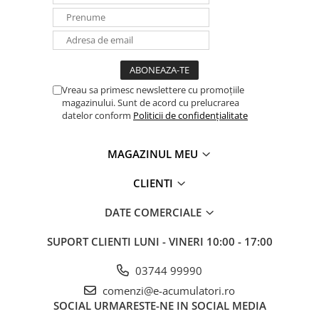
Panouri portabile
Racire/Incalzire
Statii energie portabile
Diverse
Vreau sa primesc newslettere cu promoțiile
Electrice
magazinului. Sunt de acord cu prelucrarea
datelor conform
Politicii de confidențialitate
Intrerupatoare si prize
Dulapuri pentru cablare
MAGAZINUL MEU
structurata
Sigurante
CLIENTI
Tablouri electrice
Lumina (Becuri si Lanterne)
DATE COMERCIALE
Laptop & PC accesorii, baterii,
SUPORT CLIENTI
LUNI - VINERI 10:00 - 17:00
cabluri USB, prelungitoare USB
Cablu de date si Adaptoare
03744 99990
Solutii solare portabile
comenzi@e-acumulatori.ro
SOCIAL
URMARESTE-NE IN SOCIAL MEDIA
Lichidare de stoc