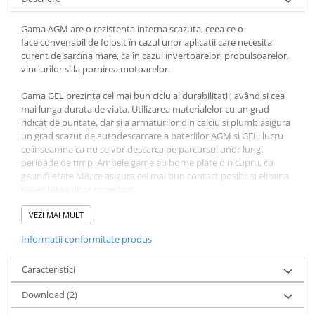
Redresoare, incarcatoare si testere
Gama AGM are o rezistenta interna scazuta, ceea ce o
Redresoare auto, moto, barci si
face convenabil de folosit în cazul unor aplicatii care necesita
stationare
curent de sarcina mare, ca în cazul invertoarelor, propulsoarelor,
vinciurilor si la pornirea motoarelor.
Surse UPS
UPS pentru centrale termice si
Gama GEL prezinta cel mai bun ciclu al durabilitatii, având si cea
sisteme de urgenta - acumulator
mai lunga durata de viata. Utilizarea materialelor cu un grad
extern
ridicat de puritate, dar si a armaturilor din calciu si plumb asigura
UPS Calculatoare si Servere
un grad scazut de autodescarcare a bateriilor AGM si GEL, lucru
UPS Trifazat
ce înseamna ca nu se vor descarca pe parcursul unor lungi
perioade de timp. Ambele game au borne plate din cupru, cu
Stabilizatoare Tensiune
gauri filetate M8, ce asigura cel mai bun contact posibil si elimina
necesitatea unor conectori.
PDUs unitati de distributie a
energiei electrice
VRLA AGM: durata de viata proiectata 7-10 ani
VEZI MAI MULT
Cabinete baterii
Informatii conformitate produs
Acumulatori UPS
Drumetii / Camping
Caracteristici
Accesorii
Download (2)
Frigidere portabile