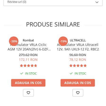
Review-uri
(0)
Panouri portabile
Racire/Incalzire
Statii energie portabile
PRODUSE SIMILARE
Diverse
Electrice
Rombat
ULTRACELL
Intrerupatoare si prize
-38%
-19%
Acumulator VRLA Ciclic
Acumulator VRLA Ultracell
Dulapuri pentru cablare
AGM 12V 20Ah(2hr) 6-DZF-
12V, 9Ah UXL9-12 F2, RBC2
structurata
20 / 6-DZM-20 pentru
279,62 RON
96,60 RON
Sigurante
biciclete electrice
172,11 RON
78,12 RON
Tablouri electrice
Lumina (Becuri si Lanterne)
IN STOC
IN STOC
Laptop & PC accesorii, baterii,
cabluri USB, prelungitoare USB
ADAUGA IN COS
ADAUGA IN COS
Cablu de date si Adaptoare
Solutii solare portabile
Lichidare de stoc