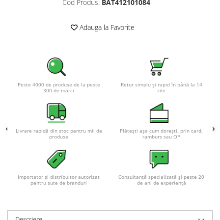
Cod Produs:
BAT412101084
Acumulatori VRLA AGM/GEL /
Tractiune / LiFePo4
Baterii si acumulatori gel si VRLA
Adauga la Favorite
6-12 V
Baterii si acumulatori AGM VRLA
de 6-12 V
Acumulatori Moto, ATV
Peste 4000 de produse de la peste
Retur simplu și rapid în până la 14
300 de mărci
zile
GEL
AGM
Li-Ion
SLA AGM (Sealed Lead Acid)
Livrare rapidă din stoc pentru mii de
Plătești așa cum dorești, prin card,
produse
ramburs sau OP
Deep Cycle - Tractiune/Semi-
Tractiune
Marine & Caravan
Importator și distribuitor autorizat
Consultanță specializată și peste 20
APC
pentru sute de branduri
de ani de experiență
Pachete acumulatori VRLA
Sisteme de management (BMS)
Descriere