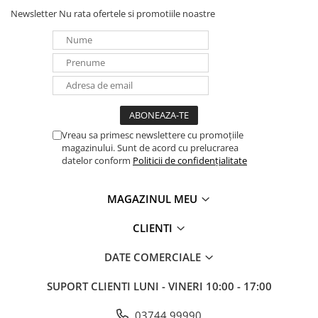
UPS
Newsletter
Nu rata ofertele si promotiile noastre
Acumulatori
Diverse
Invertoare
Sisteme de prindere
Statii de incarcare EV
Vreau sa primesc newslettere cu promoțiile
OUTLET
magazinului. Sunt de acord cu prelucrarea
Pompe de caldura
datelor conform
Politicii de confidențialitate
MAGAZINUL MEU
CLIENTI
DATE COMERCIALE
SUPORT CLIENTI
LUNI - VINERI 10:00 - 17:00
03744 99990