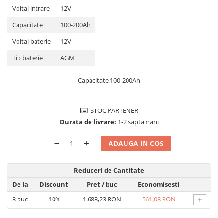
Voltaj intrare
12V
Pachete complete stocare energie
Sisteme de Stocare Comerciale
Capacitate
100-200Ah
Sisteme fotovoltaice complete
Voltaj baterie
12V
Sisteme fotovoltaice de putere
Tip baterie
AGM
mica (rulota/caravan/case de
vacanta)
Sisteme fotovoltaice profesionale
Capacitate 100-200Ah
Pachete sisteme fotovoltaice
Statii de incarcare vehicule
STOC PARTENER
electrice
Durata de livrare:
1-2 saptamani
Statii de incarcare
ADAUGA IN COS
Cabluri de incarcare vehicule
electrice
Prize de incarcare vehicule
Reduceri de Cantitate
electrice
De la
Discount
Pret
/ buc
Economisesti
Accesorii
+
3
buc
-10%
1.683,23 RON
561,08 RON
Turbine eoliene pentru casă