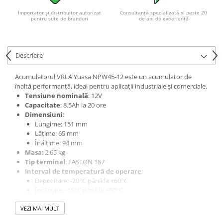
Acumulatori VRLA AGM/GEL /
Importator și distribuitor autorizat
Consultanță specializată și peste 20
Tractiune / LiFePo4
pentru sute de branduri
de ani de experiență
Baterii si acumulatori gel si VRLA
6-12 V
Baterii si acumulatori AGM VRLA
Descriere
de 6-12 V
Acumulatorul VRLA Yuasa NPW45-12 este un acumulator de
Acumulatori Moto, ATV
înaltă performanță, ideal pentru aplicații industriale și comerciale.
GEL
Tensiune nominală
: 12V
Capacitate
: 8.5Ah la 20 ore
AGM
Dimensiuni
:
Li-Ion
Lungime: 151 mm
SLA AGM (Sealed Lead Acid)
Lățime: 65 mm
Înălțime: 94 mm
Deep Cycle - Tractiune/Semi-
Masa
: 2.65 kg
Tractiune
Tip terminal
: FASTON 187
Marine & Caravan
Interval de temperatură de operare
:
Depozitare: -20°C până la +60°C
APC
Încărcare: -15°C până la +50°C
Descărcare: -20°C până la +60°C
Pachete acumulatori VRLA
VEZI MAI MULT
Pierdere de capacitate la 20°C
: aproximativ 3% pe lună
Sisteme de management (BMS)
Material carcasă
: ABS (UL94:HB), opțiune FR disponibilă