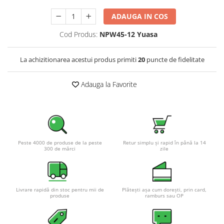
Pachete complete stocare energie
ADAUGA IN COS
Sisteme de Stocare Comerciale
Cod Produs:
NPW45-12 Yuasa
Sisteme fotovoltaice complete
Sisteme fotovoltaice de putere
La achizitionarea acestui produs primiti
20
puncte de fidelitate
mica (rulota/caravan/case de
vacanta)
Sisteme fotovoltaice profesionale
Adauga la Favorite
Pachete sisteme fotovoltaice
Statii de incarcare vehicule
electrice
Statii de incarcare
Peste 4000 de produse de la peste
Retur simplu și rapid în până la 14
Cabluri de incarcare vehicule
300 de mărci
zile
electrice
Prize de incarcare vehicule
electrice
Livrare rapidă din stoc pentru mii de
Plătești așa cum dorești, prin card,
produse
ramburs sau OP
Accesorii
Turbine eoliene pentru casă