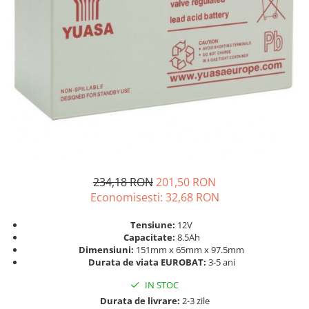
Incarcatoare acumulatori
Panouri fotovoltaice si accesorii
Panouri fotovoltaice
Sisteme prindere panouri
fotovoltaice
Accesorii
Invertoare
Invertoare Hibrid
Invertoare On-grid
234,18 RON
201,50 RON
Invertoare Off-grid
Economisesti:
32,68
RON
Controlere solare
MPPT
Tensiune:
12V
Capacitate:
8.5Ah
PWM
Dimensiuni:
151mm x 65mm x 97.5mm
Durata de viata EUROBAT:
3-5 ani
Convertoare de tensiune
Sisteme de stocare energie
IN STOC
LiFePO4
Durata de livrare:
2-3 zile