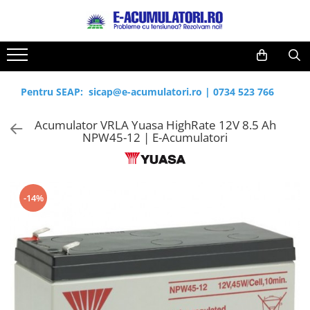
Toate Produsele
Reduceri de vara
Acumulatori, Baterii si Incarcatoare
Cabluri
Uzuale
Pentru SEAP:
sicap@e-acumulatori.ro
|
0734 523 766
Acumulatori
Baterii
Diverse
Acumulator VRLA Yuasa HighRate 12V 8.5 Ah
Baterii alcaline
Prelungitoare
NPW45-12 | E-Acumulatori
Baterii litiu
Panouri fotovoltaice
Zinc-Carbon
Sisteme de prindere
Baterii rotunde argint
Invertoare
-14%
Baterii auditive
Statii de incarcare EV
Accesorii baterii
UPS
Baterii Industriale
Acumulatori
Ni-MH
Li-Ion