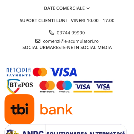
UPS
DATE COMERCIALE
Acumulatori
SUPORT CLIENTI
LUNI - VINERI 10:00 - 17:00
Diverse
Invertoare
03744 99990
comenzi@e-acumulatori.ro
Sisteme de prindere
SOCIAL
URMARESTE-NE IN SOCIAL MEDIA
Statii de incarcare EV
OUTLET
Pompe de caldura