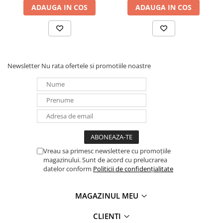
ADAUGA IN COS
ADAUGA IN COS
Panouri portabile
Racire/Incalzire
Statii energie portabile
Diverse
Newsletter
Nu rata ofertele si promotiile noastre
Electrice
Intrerupatoare si prize
Dulapuri pentru cablare
structurata
Sigurante
Tablouri electrice
Lumina (Becuri si Lanterne)
Vreau sa primesc newslettere cu promoțiile
magazinului. Sunt de acord cu prelucrarea
Laptop & PC accesorii, baterii,
datelor conform
Politicii de confidențialitate
cabluri USB, prelungitoare USB
Cablu de date si Adaptoare
MAGAZINUL MEU
Solutii solare portabile
CLIENTI
Lichidare de stoc