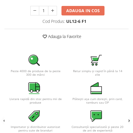
Pachete complete stocare energie
ADAUGA IN COS
Sisteme de Stocare Comerciale
Cod Produs:
UL12-6 F1
Sisteme fotovoltaice complete
Sisteme fotovoltaice de putere
Adauga la Favorite
mica (rulota/caravan/case de
vacanta)
Sisteme fotovoltaice profesionale
Pachete sisteme fotovoltaice
Statii de incarcare vehicule
electrice
Peste 4000 de produse de la peste
Retur simplu și rapid în până la 14
300 de mărci
zile
Statii de incarcare
Cabluri de incarcare vehicule
electrice
Livrare rapidă din stoc pentru mii de
Plătești așa cum dorești, prin card,
produse
ramburs sau OP
Prize de incarcare vehicule
electrice
Accesorii
Importator și distribuitor autorizat
Consultanță specializată și peste 20
Turbine eoliene pentru casă
pentru sute de branduri
de ani de experiență