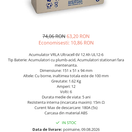
Incarcatoare acumulatori
Panouri fotovoltaice si accesorii
Panouri fotovoltaice
Sisteme prindere panouri
fotovoltaice
74,06 RON
63,20 RON
Economisesti:
10,86
RON
Accesorii
Invertoare
Acumulator VRLA Ultracell 6V 12 Ah UL12-6
Invertoare Hibrid
Tip Baterie: Acumulatori cu plumb-acid, Acumulatori stationari fara
mentenanta.
Invertoare On-grid
Dimensiune: 151 x 51 x 94 mm
Altele: Cu borne, inaltimea totala este de 100 mm
Invertoare Off-grid
Greutate: 1.62 Kg
Amperi: 12
Controlere solare
Volti: 6
MPPT
Durata medie de viata: 5 ani
Rezistenta interna (incarcata maxim): 15m Ω
PWM
Curent Max de descarcare: 180A (5s)
Carcasa din material ABS
Convertoare de tensiune
Sisteme de stocare energie
IN STOC
LiFePO4
Data de livrare:
poimaine, 09.08.2026