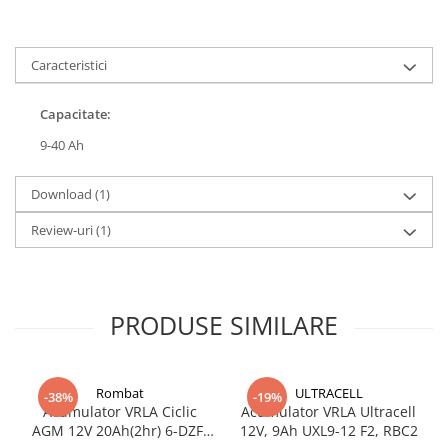
Acumulatori VRLA AGM/GEL /
Tractiune / LiFePo4
Baterii si acumulatori gel si VRLA
Caracteristici
6-12 V
Baterii si acumulatori AGM VRLA
Capacitate:
de 6-12 V
9-40 Ah
Acumulatori Moto, ATV
GEL
Download (1)
AGM
Review-uri
(1)
Li-Ion
SLA AGM (Sealed Lead Acid)
Deep Cycle - Tractiune/Semi-
Tractiune
PRODUSE SIMILARE
Marine & Caravan
APC
Rombat
ULTRACELL
-38%
-19%
Pachete acumulatori VRLA
Acumulator VRLA Ciclic
Acumulator VRLA Ultracell
AGM 12V 20Ah(2hr) 6-DZF-
12V, 9Ah UXL9-12 F2, RBC2
Sisteme de management (BMS)