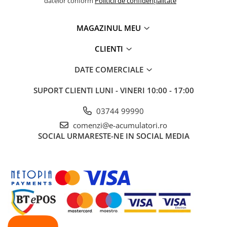
datelor conform
Politicii de confidențialitate
Panouri portabile
Racire/Incalzire
MAGAZINUL MEU
Statii energie portabile
CLIENTI
Diverse
DATE COMERCIALE
Electrice
Intrerupatoare si prize
SUPORT CLIENTI
LUNI - VINERI 10:00 - 17:00
Dulapuri pentru cablare
03744 99990
structurata
Sigurante
comenzi@e-acumulatori.ro
SOCIAL
URMARESTE-NE IN SOCIAL MEDIA
Tablouri electrice
Lumina (Becuri si Lanterne)
Laptop & PC accesorii, baterii,
cabluri USB, prelungitoare USB
Cablu de date si Adaptoare
Solutii solare portabile
Lichidare de stoc