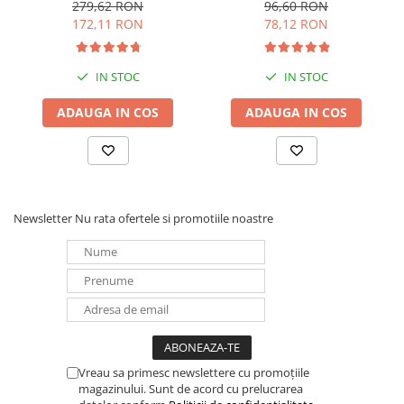
20 / 6-DZM-20 pentru
279,62 RON
96,60 RON
Redresoare, incarcatoare si testere
biciclete electrice
172,11 RON
78,12 RON
Redresoare auto, moto, barci si
stationare
IN STOC
IN STOC
Surse UPS
ADAUGA IN COS
ADAUGA IN COS
UPS pentru centrale termice si
sisteme de urgenta - acumulator
extern
UPS Calculatoare si Servere
UPS Trifazat
Stabilizatoare Tensiune
Newsletter
Nu rata ofertele si promotiile noastre
PDUs unitati de distributie a
energiei electrice
Cabinete baterii
Acumulatori UPS
Drumetii / Camping
Accesorii
Vreau sa primesc newslettere cu promoțiile
magazinului. Sunt de acord cu prelucrarea
Frigidere portabile