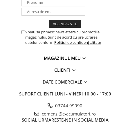
Panouri portabile
Racire/Incalzire
Statii energie portabile
Vreau sa primesc newslettere cu promoțiile
Diverse
magazinului. Sunt de acord cu prelucrarea
Electrice
datelor conform
Politicii de confidențialitate
Intrerupatoare si prize
Dulapuri pentru cablare
MAGAZINUL MEU
structurata
CLIENTI
Sigurante
Tablouri electrice
DATE COMERCIALE
Lumina (Becuri si Lanterne)
SUPORT CLIENTI
LUNI - VINERI 10:00 - 17:00
Laptop & PC accesorii, baterii,
cabluri USB, prelungitoare USB
03744 99990
Cablu de date si Adaptoare
comenzi@e-acumulatori.ro
Solutii solare portabile
SOCIAL
URMARESTE-NE IN SOCIAL MEDIA
Lichidare de stoc