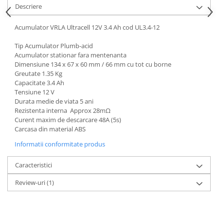
Acumulatori VRLA AGM/GEL /
Descriere
Tractiune / LiFePo4
Baterii si acumulatori gel si VRLA
Acumulator VRLA Ultracell 12V 3.4 Ah cod UL3.4-12
6-12 V
Tip Acumulator Plumb-acid
Baterii si acumulatori AGM VRLA
Acumulator stationar fara mentenanta
de 6-12 V
Dimensiune 134 x 67 x 60 mm / 66 mm cu tot cu borne
Greutate 1.35 Kg
Acumulatori Moto, ATV
Capacitate 3.4 Ah
GEL
Tensiune 12 V
Durata medie de viata 5 ani
AGM
Rezistenta interna Approx 28mΩ
Li-Ion
Curent maxim de descarcare 48A (5s)
SLA AGM (Sealed Lead Acid)
Carcasa din material ABS
Deep Cycle - Tractiune/Semi-
Informatii conformitate produs
Tractiune
Caracteristici
Marine & Caravan
APC
Review-uri
(1)
Pachete acumulatori VRLA
Sisteme de management (BMS)