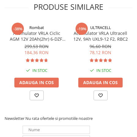
PRODUSE SIMILARE
Redresoare, incarcatoare si testere
Redresoare auto, moto, barci si
stationare
Rombat
ULTRACELL
-38%
-19%
Surse UPS
Acumulator VRLA Ciclic
Acumulator VRLA Ultracell
UPS pentru centrale termice si
AGM 12V 20Ah(2hr) 6-DZF-
12V, 9Ah UXL9-12 F2, RBC2
sisteme de urgenta - acumulator
20 / 6-DZM-20 pentru
299,53 RON
96,60 RON
biciclete electrice
extern
184,36 RON
78,12 RON
UPS Calculatoare si Servere
UPS Trifazat
IN STOC
IN STOC
Stabilizatoare Tensiune
ADAUGA IN COS
ADAUGA IN COS
PDUs unitati de distributie a
energiei electrice
Cabinete baterii
Acumulatori UPS
Drumetii / Camping
Newsletter
Nu rata ofertele si promotiile noastre
Accesorii
Frigidere portabile