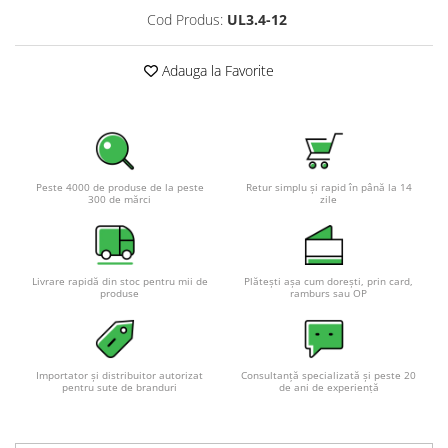
Pachete complete stocare energie
Cod Produs:
UL3.4-12
Sisteme de Stocare Comerciale
Adauga la Favorite
Sisteme fotovoltaice complete
Sisteme fotovoltaice de putere
mica (rulota/caravan/case de
vacanta)
Sisteme fotovoltaice profesionale
Pachete sisteme fotovoltaice
Peste 4000 de produse de la peste
Retur simplu și rapid în până la 14
300 de mărci
zile
Statii de incarcare vehicule
electrice
Statii de incarcare
Livrare rapidă din stoc pentru mii de
Plătești așa cum dorești, prin card,
produse
ramburs sau OP
Cabluri de incarcare vehicule
electrice
Prize de incarcare vehicule
electrice
Importator și distribuitor autorizat
Consultanță specializată și peste 20
pentru sute de branduri
de ani de experiență
Accesorii
Turbine eoliene pentru casă