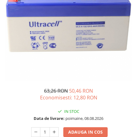
Incarcatoare acumulatori
Panouri fotovoltaice si accesorii
Panouri fotovoltaice
Sisteme prindere panouri
fotovoltaice
Accesorii
Invertoare
Invertoare Hibrid
Invertoare On-grid
Invertoare Off-grid
63,26 RON
50,46 RON
Controlere solare
Economisesti:
12,80
RON
MPPT
PWM
IN STOC
Convertoare de tensiune
Data de livrare:
poimaine, 08.08.2026
Sisteme de stocare energie
ADAUGA IN COS
LiFePO4