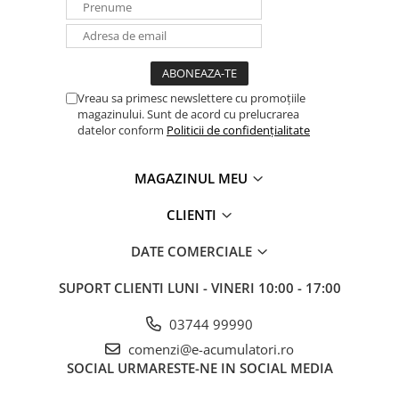
Panouri portabile
Racire/Incalzire
Statii energie portabile
Vreau sa primesc newslettere cu promoțiile
Diverse
magazinului. Sunt de acord cu prelucrarea
Electrice
datelor conform
Politicii de confidențialitate
Intrerupatoare si prize
Dulapuri pentru cablare
MAGAZINUL MEU
structurata
CLIENTI
Sigurante
Tablouri electrice
DATE COMERCIALE
Lumina (Becuri si Lanterne)
SUPORT CLIENTI
LUNI - VINERI 10:00 - 17:00
Laptop & PC accesorii, baterii,
cabluri USB, prelungitoare USB
03744 99990
Cablu de date si Adaptoare
comenzi@e-acumulatori.ro
Solutii solare portabile
SOCIAL
URMARESTE-NE IN SOCIAL MEDIA
Lichidare de stoc