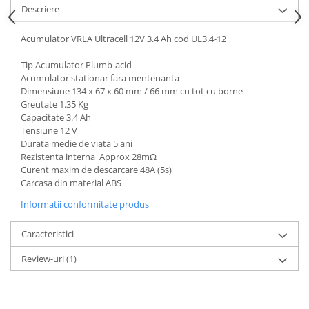
Acumulatori VRLA AGM/GEL /
Descriere
Tractiune / LiFePo4
Baterii si acumulatori gel si VRLA
Acumulator VRLA Ultracell 12V 3.4 Ah cod UL3.4-12
6-12 V
Tip Acumulator Plumb-acid
Baterii si acumulatori AGM VRLA
Acumulator stationar fara mentenanta
de 6-12 V
Dimensiune 134 x 67 x 60 mm / 66 mm cu tot cu borne
Greutate 1.35 Kg
Acumulatori Moto, ATV
Capacitate 3.4 Ah
GEL
Tensiune 12 V
Durata medie de viata 5 ani
AGM
Rezistenta interna Approx 28mΩ
Li-Ion
Curent maxim de descarcare 48A (5s)
SLA AGM (Sealed Lead Acid)
Carcasa din material ABS
Deep Cycle - Tractiune/Semi-
Informatii conformitate produs
Tractiune
Caracteristici
Marine & Caravan
APC
Review-uri
(1)
Pachete acumulatori VRLA
Sisteme de management (BMS)