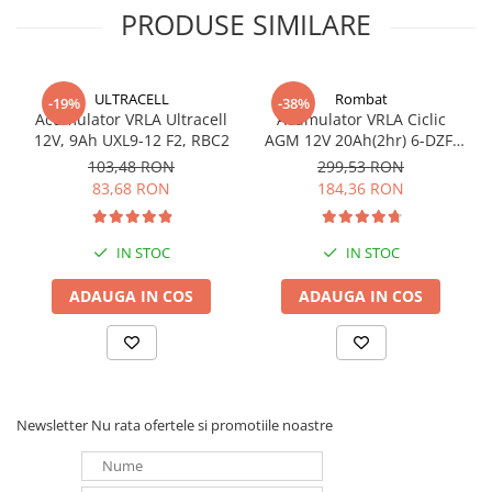
PRODUSE SIMILARE
Redresoare, incarcatoare si testere
Redresoare auto, moto, barci si
stationare
ULTRACELL
Rombat
-19%
-38%
Surse UPS
Acumulator VRLA Ultracell
Acumulator VRLA Ciclic
UPS pentru centrale termice si
12V, 9Ah UXL9-12 F2, RBC2
AGM 12V 20Ah(2hr) 6-DZF-
sisteme de urgenta - acumulator
20 / 6-DZM-20 pentru
103,48 RON
299,53 RON
biciclete electrice
extern
83,68 RON
184,36 RON
UPS Calculatoare si Servere
UPS Trifazat
IN STOC
IN STOC
Stabilizatoare Tensiune
ADAUGA IN COS
ADAUGA IN COS
PDUs unitati de distributie a
energiei electrice
Cabinete baterii
Acumulatori UPS
Drumetii / Camping
Newsletter
Nu rata ofertele si promotiile noastre
Accesorii
Frigidere portabile