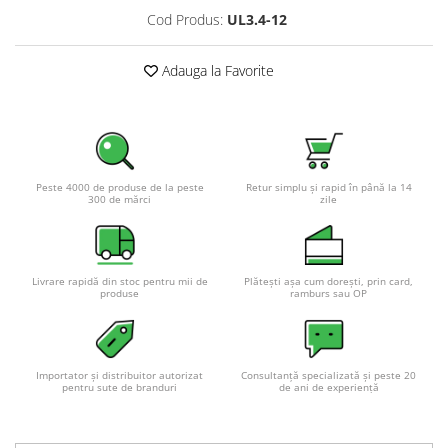
Pachete complete stocare energie
Cod Produs:
UL3.4-12
Sisteme de Stocare Comerciale
Adauga la Favorite
Sisteme fotovoltaice complete
Sisteme fotovoltaice de putere
mica (rulota/caravan/case de
vacanta)
Sisteme fotovoltaice profesionale
Pachete sisteme fotovoltaice
Peste 4000 de produse de la peste
Retur simplu și rapid în până la 14
300 de mărci
zile
Statii de incarcare vehicule
electrice
Statii de incarcare
Livrare rapidă din stoc pentru mii de
Plătești așa cum dorești, prin card,
produse
ramburs sau OP
Cabluri de incarcare vehicule
electrice
Prize de incarcare vehicule
electrice
Importator și distribuitor autorizat
Consultanță specializată și peste 20
pentru sute de branduri
de ani de experiență
Accesorii
Turbine eoliene pentru casă