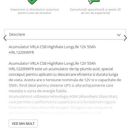
Importator și distribuitor autorizat
Consultanță specializată și peste 20
pentru sute de branduri
de ani de experiență
Descriere
Acumulator VRLA CSB HighRate LongLife 12V 55Ah
HRL12200WFR
Acumulator VRLA CSB HighRate LongLife 12V 55Ah
HRL12200WFR este un acumulator de tip plumb-acid, special
conceput pentru aplicatii cu descarcare eficienta si durata lunga
de viata. Acesta are o tensiune nominala de 12V si o capacitate de
55Ah, fiind ideal pentru sisteme UPS si alte echipamente care
necesita o sursa de energie fiabila.
Acumulatorul utilizeaza tehnologia AGM (Absorbent Glass Mat),
care permite o performanta superioara si o functionare sigura,
fiind etans si fara riscuri de scurgeri. Designul sau compact si
greutatea redusa il fac usor de instalat in diverse spatii.
Durata de viata a acestui acumulator este de pana la 5-10 ani in
conditii de utilizare normala, iar rata de auto-descărcare este
VEZI MAI MULT
foarte scazuta, ceea ce il face potrivit pentru utilizare pe termen