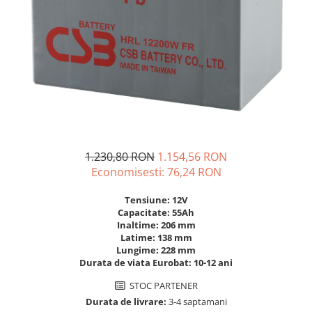
Sisteme de management (BMS)
Redresoare, incarcatoare si testere
Redresoare auto, moto, barci si
stationare
1.230,80 RON
1.154,56 RON
Economisesti:
76,24
RON
Tensiune: 12V
Capacitate: 55Ah
Inaltime: 206 mm
Latime: 138 mm
Lungime: 228 mm
Durata de viata Eurobat: 10-12 ani
STOC PARTENER
Durata de livrare:
3-4 saptamani