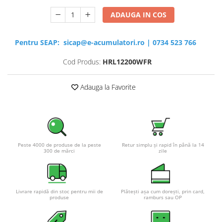
ADAUGA IN COS
Pentru SEAP:
sicap@e-acumulatori.ro
|
0734 523 766
Cod Produs:
HRL12200WFR
Adauga la Favorite
Peste 4000 de produse de la peste
Retur simplu și rapid în până la 14
300 de mărci
zile
Livrare rapidă din stoc pentru mii de
Plătești așa cum dorești, prin card,
produse
ramburs sau OP