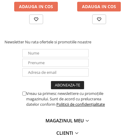
Încărcare: -15°C până la 40°C
Utilizări:
ADAUGA IN COS
ADAUGA IN COS
Acest acumulator este ideal pentru:
Sisteme UPS (surse neîntrerupte de alimentare)
Alarme de securitate
Echipamente medicale
Luminile de urgență
Newsletter
Nu rata ofertele si promotiile noastre
Barci electrice
Avantaje:
Fără întreținere necesară
Capacitate de stocare a energiei pe termen lung
Eficiență ridicată la descărcare
Tehnologie AGM (Absorbent Glass Mat) pentru o recombinare
eficientă a gazelor
Vreau sa primesc newslettere cu promoțiile
magazinului. Sunt de acord cu prelucrarea
datelor conform
Politicii de confidențialitate
MAGAZINUL MEU
CLIENTI