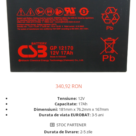
Incarcatoare acumulatori
Panouri fotovoltaice si accesorii
Panouri fotovoltaice
Sisteme prindere panouri
fotovoltaice
Accesorii
Invertoare
Invertoare Hibrid
Invertoare On-grid
Invertoare Off-grid
340,92 RON
Controlere solare
MPPT
Tensiune:
12V
Capacitate:
17Ah
PWM
Dimensiuni:
181mm x 76.2mm x 167mm
Durata de viata EUROBAT:
3-5 ani
Convertoare de tensiune
Sisteme de stocare energie
STOC PARTENER
Durata de livrare:
2-5 zile
LiFePO4