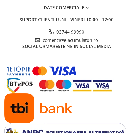
UPS
DATE COMERCIALE
Acumulatori
SUPORT CLIENTI
LUNI - VINERI 10:00 - 17:00
Diverse
Invertoare
03744 99990
comenzi@e-acumulatori.ro
Sisteme de prindere
SOCIAL
URMARESTE-NE IN SOCIAL MEDIA
Statii de incarcare EV
OUTLET
Pompe de caldura