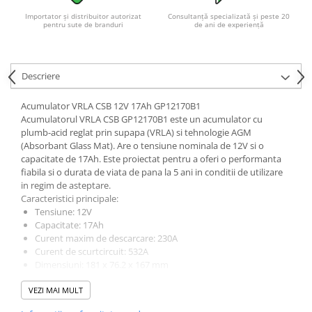
Acumulatori VRLA AGM/GEL /
Importator și distribuitor autorizat
Consultanță specializată și peste 20
Tractiune / LiFePo4
pentru sute de branduri
de ani de experiență
Baterii si acumulatori gel si VRLA
6-12 V
Baterii si acumulatori AGM VRLA
Descriere
de 6-12 V
Acumulator VRLA CSB 12V 17Ah GP12170B1
Acumulatori Moto, ATV
Acumulatorul VRLA CSB GP12170B1 este un acumulator cu
GEL
plumb-acid reglat prin supapa (VRLA) si tehnologie AGM
(Absorbant Glass Mat). Are o tensiune nominala de 12V si o
AGM
capacitate de 17Ah. Este proiectat pentru a oferi o performanta
Li-Ion
fiabila si o durata de viata de pana la 5 ani in conditii de utilizare
SLA AGM (Sealed Lead Acid)
in regim de asteptare.
Caracteristici principale:
Deep Cycle - Tractiune/Semi-
Tensiune: 12V
Tractiune
Capacitate: 17Ah
Marine & Caravan
Curent maxim de descarcare: 230A
Curent de scurtcircuit: 532A
APC
Dimensiuni: 181 x 76.2 x 167 mm
Greutate: aproximativ 5.5 kg
Pachete acumulatori VRLA
VEZI MAI MULT
Material carcasa: ABS, optional ignifug
Sisteme de management (BMS)
Durata de viata: pana la 5 ani