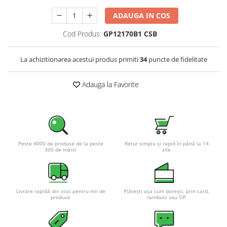
Pachete complete stocare energie
ADAUGA IN COS
Sisteme de Stocare Comerciale
Cod Produs:
GP12170B1 CSB
Sisteme fotovoltaice complete
Sisteme fotovoltaice de putere
La achizitionarea acestui produs primiti
34
puncte de fidelitate
mica (rulota/caravan/case de
vacanta)
Sisteme fotovoltaice profesionale
Adauga la Favorite
Pachete sisteme fotovoltaice
Statii de incarcare vehicule
electrice
Statii de incarcare
Peste 4000 de produse de la peste
Retur simplu și rapid în până la 14
Cabluri de incarcare vehicule
300 de mărci
zile
electrice
Prize de incarcare vehicule
electrice
Livrare rapidă din stoc pentru mii de
Plătești așa cum dorești, prin card,
produse
ramburs sau OP
Accesorii
Turbine eoliene pentru casă