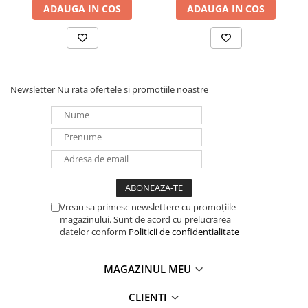
ADAUGA IN COS
ADAUGA IN COS
Panouri portabile
Racire/Incalzire
Statii energie portabile
Diverse
Newsletter
Nu rata ofertele si promotiile noastre
Electrice
Intrerupatoare si prize
Dulapuri pentru cablare
structurata
Sigurante
Tablouri electrice
Lumina (Becuri si Lanterne)
Vreau sa primesc newslettere cu promoțiile
magazinului. Sunt de acord cu prelucrarea
Laptop & PC accesorii, baterii,
datelor conform
Politicii de confidențialitate
cabluri USB, prelungitoare USB
Cablu de date si Adaptoare
MAGAZINUL MEU
Solutii solare portabile
CLIENTI
Lichidare de stoc