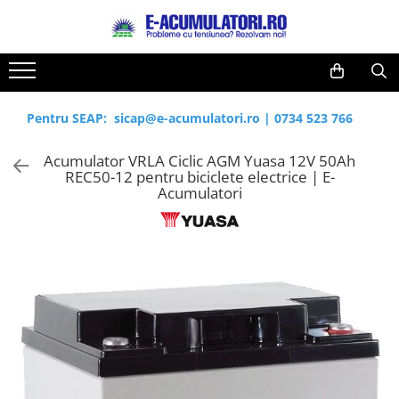
Toate Produsele
Reduceri de vara
Acumulatori, Baterii si Incarcatoare
Cabluri
Uzuale
Pentru SEAP:
sicap@e-acumulatori.ro
|
0734 523 766
Acumulatori
Baterii
Diverse
Acumulator VRLA Ciclic AGM Yuasa 12V 50Ah
Baterii alcaline
Prelungitoare
REC50-12 pentru biciclete electrice | E-
Baterii litiu
Panouri fotovoltaice
Acumulatori
Zinc-Carbon
Sisteme de prindere
Baterii rotunde argint
Invertoare
Baterii auditive
Statii de incarcare EV
Accesorii baterii
UPS
Baterii Industriale
Acumulatori
Ni-MH
Li-Ion