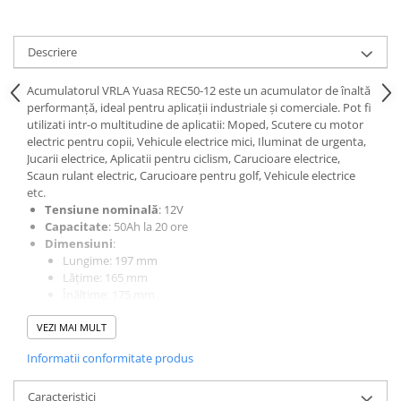
Acumulatori VRLA AGM/GEL /
Tractiune / LiFePo4
Baterii si acumulatori gel si VRLA
Descriere
6-12 V
Acumulatorul VRLA Yuasa REC50-12 este un acumulator de înaltă
Baterii si acumulatori AGM VRLA
performanță, ideal pentru aplicații industriale și comerciale. Pot fi
de 6-12 V
utilizati intr-o multitudine de aplicatii: Moped, Scutere cu motor
Acumulatori Moto, ATV
electric pentru copii, Vehicule electrice mici, Iluminat de urgenta,
Jucarii electrice, Aplicatii pentru ciclism, Carucioare electrice,
GEL
Scaun rulant electric, Carucioare pentru golf, Vehicule electrice
AGM
etc.
Tensiune nominală
: 12V
Li-Ion
Capacitate
: 50Ah la 20 ore
SLA AGM (Sealed Lead Acid)
Dimensiuni
:
Deep Cycle - Tractiune/Semi-
Lungime: 197 mm
Lățime: 165 mm
Tractiune
Înălțime: 175 mm
Marine & Caravan
Masa
: 15.3 kg
VEZI MAI MULT
Tip terminal
: M5 (feminin)
APC
Interval de temperatură de operare
:
Informatii conformitate produs
Pachete acumulatori VRLA
Depozitare: -15°C până la +45°C
Încărcare: -15°C până la +45°C
Sisteme de management (BMS)
Caracteristici
Descărcare: -15°C până la +45°C