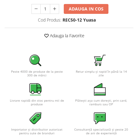
Pachete complete stocare energie
ADAUGA IN COS
Sisteme de Stocare Comerciale
Cod Produs:
REC50-12 Yuasa
Sisteme fotovoltaice complete
Sisteme fotovoltaice de putere
Adauga la Favorite
mica (rulota/caravan/case de
vacanta)
Sisteme fotovoltaice profesionale
Pachete sisteme fotovoltaice
Statii de incarcare vehicule
Peste 4000 de produse de la peste
Retur simplu și rapid în până la 14
electrice
300 de mărci
zile
Statii de incarcare
Cabluri de incarcare vehicule
electrice
Livrare rapidă din stoc pentru mii de
Plătești așa cum dorești, prin card,
produse
ramburs sau OP
Prize de incarcare vehicule
electrice
Accesorii
Importator și distribuitor autorizat
Consultanță specializată și peste 20
Turbine eoliene pentru casă
pentru sute de branduri
de ani de experiență