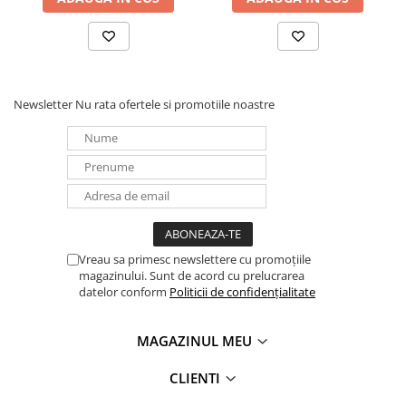
Panouri portabile
Racire/Incalzire
Statii energie portabile
Newsletter
Nu rata ofertele si promotiile noastre
Diverse
Electrice
Intrerupatoare si prize
Dulapuri pentru cablare
structurata
Sigurante
Tablouri electrice
Vreau sa primesc newslettere cu promoțiile
Lumina (Becuri si Lanterne)
magazinului. Sunt de acord cu prelucrarea
datelor conform
Politicii de confidențialitate
Laptop & PC accesorii, baterii,
cabluri USB, prelungitoare USB
MAGAZINUL MEU
Cablu de date si Adaptoare
Solutii solare portabile
CLIENTI
Lichidare de stoc