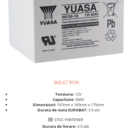
Incarcatoare acumulatori
Panouri fotovoltaice si accesorii
Panouri fotovoltaice
Sisteme prindere panouri
fotovoltaice
Accesorii
Invertoare
Invertoare Hibrid
Invertoare On-grid
Invertoare Off-grid
960,67 RON
Controlere solare
MPPT
Tensiune:
12V
Capacitate:
50Ah
PWM
Dimensiuni:
197mm x 165mm x 175mm
Durata de viata EUROBAT:
3-5 ani
Convertoare de tensiune
STOC PARTENER
Sisteme de stocare energie
Durata de livrare:
3-5 zile
LiFePO4