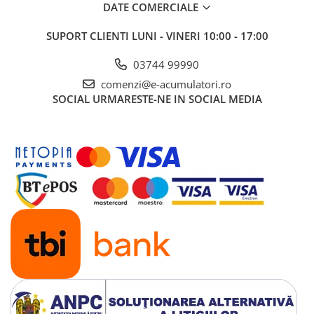
DATE COMERCIALE
UPS
Acumulatori
SUPORT CLIENTI
LUNI - VINERI 10:00 - 17:00
Diverse
03744 99990
Invertoare
comenzi@e-acumulatori.ro
Sisteme de prindere
SOCIAL
URMARESTE-NE IN SOCIAL MEDIA
Statii de incarcare EV
OUTLET
Pompe de caldura