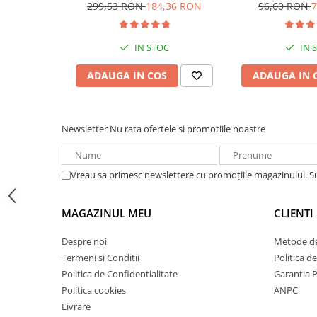
DZM-20 pentru biciclete
Acumulatori VRLA AGM/GEL /
299,53 RON
184,36 RON
96,60 RON
7
electrice
Tractiune / LiFePo4
Baterii si acumulatori gel si VRLA
IN STOC
IN 
6-12 V
Baterii si acumulatori AGM VRLA
ADAUGA IN COS
ADAUGA IN 
de 6-12 V
Acumulatori Moto, ATV
Newsletter
Nu rata ofertele si promotiile noastre
GEL
AGM
Li-Ion
Vreau sa primesc newslettere cu promoțiile magazinului. 
SLA AGM (Sealed Lead Acid)
Deep Cycle - Tractiune/Semi-
MAGAZINUL MEU
CLIENTI
Tractiune
Marine & Caravan
Despre noi
Metode de
Termeni si Conditii
Politica d
APC
Politica de Confidentialitate
Garantia 
Pachete acumulatori VRLA
Politica cookies
ANPC
Livrare
Sisteme de management (BMS)