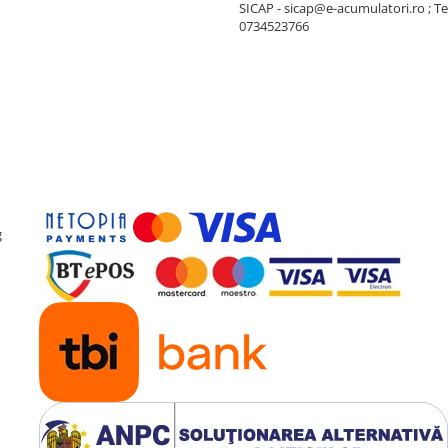
SICAP - sicap@e-acumulatori.ro ; Te
0734523766
g