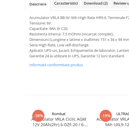
Caracteristici
Download (2)
Review-
Descriere
Pachete complete stocare energie
Sisteme de Stocare Comerciale
Acumulator VRLA BB 6V 9Ah High Rate HR9-6. Terminale F2
Sisteme fotovoltaice complete
Tensiune: 6V.
Capacitate: 9Ah @ C20.
Sisteme fotovoltaice de putere
Rezistenta interna: 7.5 mOhmi (Incarcat complet).
mica (rulota/caravan/case de
Dimensiuni (Lungime x latime x inaltime): 151 x 34 x 94 m
vacanta)
Seria High Rate, Low self-discharge.
Sisteme fotovoltaice profesionale
Aplicatii: UPS-uri, Jucarii, Echipamente de laborator, Lanter
Pachete sisteme fotovoltaice
Garantie 24 la utilizare in UPS, Garantie 12 luni standard.
Statii de incarcare vehicule
Informatii conformitate produs
electrice
Statii de incarcare
Cabluri de incarcare vehicule
electrice
Prize de incarcare vehicule
electrice
Rombat
ULTRA
Accesorii
-38%
-19%
Acumulator VRLA Ciclic AGM
Acumulator VRLA 
Turbine eoliene pentru casă
12V 20Ah(2hr) 6-DZF-20 / 6-
9Ah UXL9-12