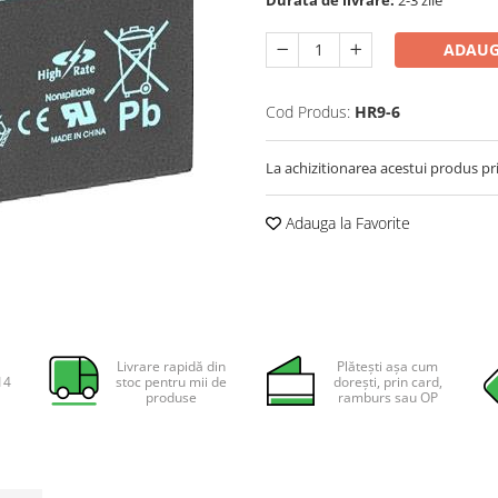
Durata de livrare:
2-3 zile
ADAUG
Cod Produs:
HR9-6
La achizitionarea acestui produs pr
Adauga la Favorite
Livrare rapidă din
Plătești așa cum
14
stoc pentru mii de
dorești, prin card,
produse
ramburs sau OP