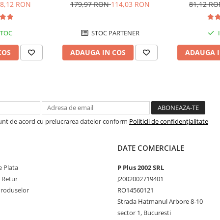
DZM-12 pentru biciclete
8,12 RON
179,97 RON
114,03 RON
81,12 R
electrice M5, prindere cu surub
STOC
STOC PARTENER
COS
ADAUGA IN COS
ADAUGA I
Sunt de acord cu prelucrarea datelor conform
Politicii de confidențialitate
DATE COMERCIALE
 Plata
P Plus 2002 SRL
e Retur
J2002002719401
Produselor
RO14560121
Strada Hatmanul Arbore 8-10
sector 1, Bucuresti