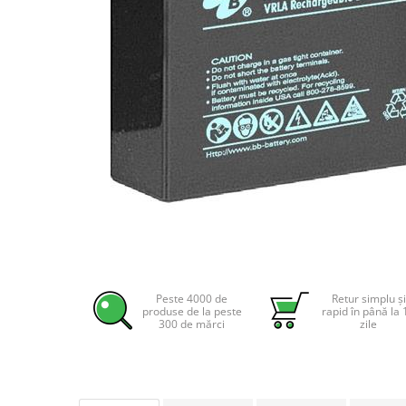
Incarcatoare acumulatori
Panouri fotovoltaice si accesorii
Panouri fotovoltaice
Sisteme prindere panouri
fotovoltaice
Accesorii
Invertoare
Invertoare Hibrid
Invertoare On-grid
Invertoare Off-grid
Distribuie
Controlere solare
pe
MPPT
Facebook
Peste 4000 de
Retur simplu și
produse de la peste
rapid în până la 
PWM
300 de mărci
zile
Convertoare de tensiune
Sisteme de stocare energie
LiFePO4