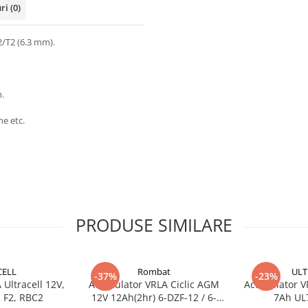
uri
(0)
/T2 (6.3 mm).
m.
ne etc.
PRODUSE SIMILARE
CELL
Rombat
ULT
-37%
-23%
Ultracell 12V,
Acumulator VRLA Ciclic AGM
Acumulator VR
 F2, RBC2
12V 12Ah(2hr) 6-DZF-12 / 6-
7Ah UL