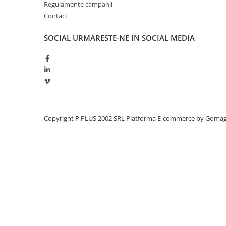
Regulamente campanii
Redresoare, incarcatoare si testere
Contact
Redresoare auto, moto, barci si
stationare
SOCIAL
URMARESTE-NE IN SOCIAL MEDIA
Surse UPS
UPS pentru centrale termice si
sisteme de urgenta - acumulator
extern
UPS Calculatoare si Servere
UPS Trifazat
Copyright P PLUS 2002 SRL
Platforma E-commerce by Goma
Stabilizatoare Tensiune
PDUs unitati de distributie a
energiei electrice
Cabinete baterii
Acumulatori UPS
Drumetii / Camping
Accesorii
Frigidere portabile