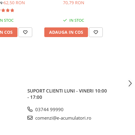
ON
62,50 RON
70,79 RON
40,30
IN STOC
IN STOC
N COS
ADAUGA IN COS
ADAUG
SUPORT CLIENTI
LUNI - VINERI 10:00
- 17:00
03744 99990
comenzi@e-acumulatori.ro