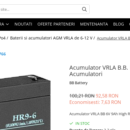
ARA
NOUTATI
OFERTE PARTENERI
MENTENANTA
BLOG
Po4 /
Baterii si acumulatori AGM VRLA de 6-12 V /
Acumulator VRLA B.
766
Acumulator VRLA B.B. 
Acumulatori
BB Battery
100,21 RON
92,58 RON
Economisesti:
7,63
RON
Acumulator VRLA BB 6V 9Ah High Ra
IN STOC