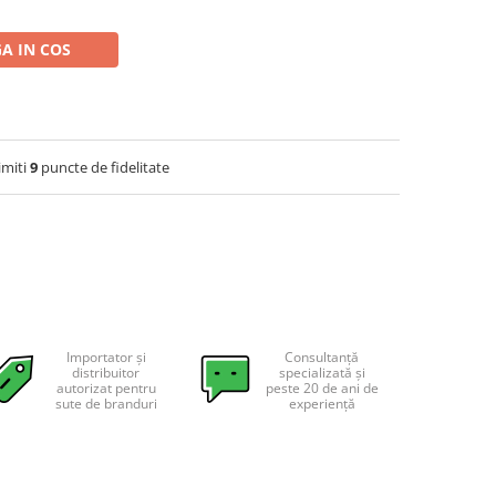
A IN COS
imiti
9
puncte de fidelitate
Importator și
Consultanță
distribuitor
specializată și
autorizat pentru
peste 20 de ani de
sute de branduri
experiență