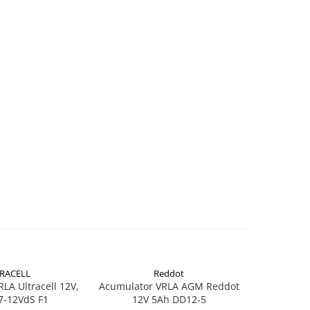
RACELL
Reddot
-26%
LA Ultracell 12V,
Acumulator VRLA AGM Reddot
Acumulator
7-12VdS F1
12V 5Ah DD12-5
3.