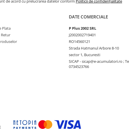
Sunt de acord cu prelucrarea datelor conform
Politicii de confidențialitate
DATE COMERCIALE
 Plata
P Plus 2002 SRL
e Retur
J2002002719401
Produselor
RO14560121
Strada Hatmanul Arbore 8-10
sector 1, Bucuresti
SICAP - sicap@e-acumulatori.ro ; Te
0734523766
g