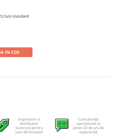
 12 luni standard
A IN COS
Importator și
Consultanță
distribuitor
specializată și
autorizat pentru
peste 20 de ani de
sute de branduri
experiență