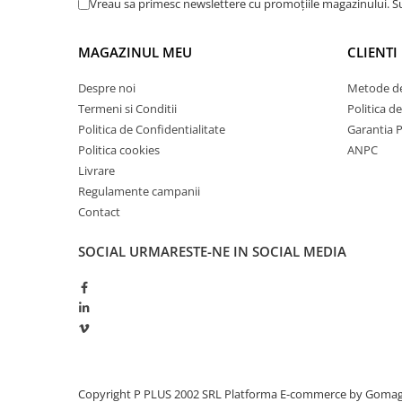
Vreau sa primesc newslettere cu promoțiile magazinului. 
Redresoare, incarcatoare si testere
Redresoare auto, moto, barci si
MAGAZINUL MEU
CLIENTI
stationare
Despre noi
Metode de
Surse UPS
Termeni si Conditii
Politica d
UPS pentru centrale termice si
Politica de Confidentialitate
Garantia 
sisteme de urgenta - acumulator
extern
Politica cookies
ANPC
UPS Calculatoare si Servere
Livrare
UPS Trifazat
Regulamente campanii
Contact
Stabilizatoare Tensiune
PDUs unitati de distributie a
SOCIAL
URMARESTE-NE IN SOCIAL MEDIA
energiei electrice
Cabinete baterii
Acumulatori UPS
Drumetii / Camping
Accesorii
Frigidere portabile
Copyright P PLUS 2002 SRL
Platforma E-commerce by Goma