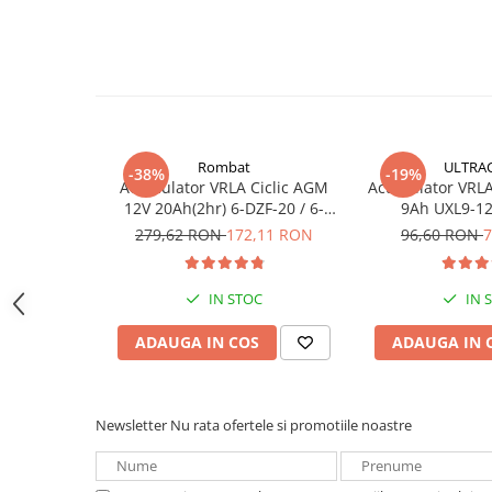
Acumulatori VRLA AGM/GEL /
Tractiune / LiFePo4
Baterii si acumulatori gel si VRLA
6-12 V
Baterii si acumulatori AGM VRLA
de 6-12 V
Rombat
ULTRA
Acumulatori Moto, ATV
-38%
-19%
Acumulator VRLA Ciclic AGM
Acumulator VRLA 
GEL
12V 20Ah(2hr) 6-DZF-20 / 6-
9Ah UXL9-12
DZM-20 pentru biciclete
AGM
279,62 RON
172,11 RON
96,60 RON
7
electrice
Li-Ion
SLA AGM (Sealed Lead Acid)
IN STOC
IN 
Deep Cycle - Tractiune/Semi-
Tractiune
ADAUGA IN COS
ADAUGA IN 
Marine & Caravan
APC
Newsletter
Nu rata ofertele si promotiile noastre
Pachete acumulatori VRLA
Sisteme de management (BMS)