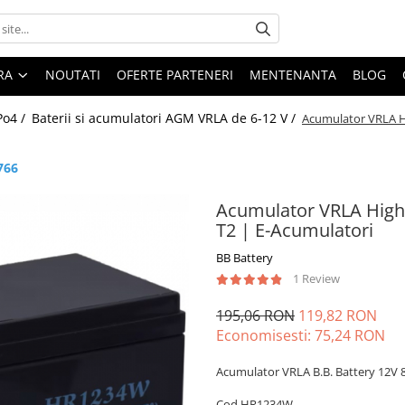
ARA
NOUTATI
OFERTE PARTENERI
MENTENANTA
BLOG
Po4 /
Baterii si acumulatori AGM VRLA de 6-12 V /
Acumulator VRLA H
766
Acumulator VRLA High
T2 | E-Acumulatori
BB Battery
1 Review
195,06 RON
119,82 RON
Economisesti:
75,24
RON
Acumulator VRLA B.B. Battery 12V
Cod HR1234W