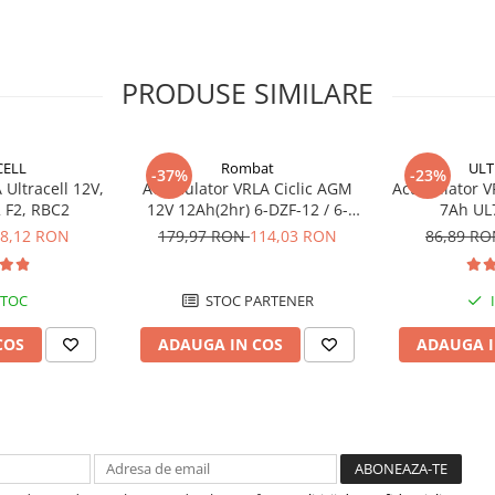
PRODUSE SIMILARE
CELL
Rombat
ULT
-37%
-23%
Ultracell 12V,
Acumulator VRLA Ciclic AGM
Acumulator VR
 F2, RBC2
12V 12Ah(2hr) 6-DZF-12 / 6-
7Ah UL
DZM-12 pentru biciclete
8,12 RON
179,97 RON
114,03 RON
86,89 R
electrice M5, prindere cu surub
STOC
STOC PARTENER
COS
ADAUGA IN COS
ADAUGA I