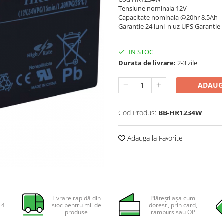
Tensiune nominala 12V
Capacitate nominala @20hr 8.5Ah
Garantie 24 luni in uz UPS Garantie
IN STOC
Durata de livrare:
2-3 zile
ADAUG
Cod Produs:
BB-HR1234W
Adauga la Favorite
Livrare rapidă din
Plătești așa cum
14
stoc pentru mii de
dorești, prin card,
produse
ramburs sau OP