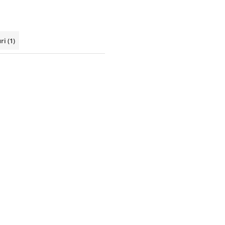
uri
(1)
ne)