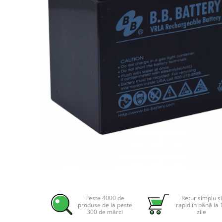
Incarcatoare acumulatori
Panouri fotovoltaice si accesorii
Panouri fotovoltaice
Sisteme prindere panouri
fotovoltaice
Accesorii
Invertoare
Invertoare Hibrid
Invertoare On-grid
Invertoare Off-grid
Controlere solare
MPPT
PWM
Distribuie
pe
Convertoare de tensiune
Facebook
Peste 4000 de
Retur simplu și
Sisteme de stocare energie
produse de la peste
rapid în până la 
300 de mărci
zile
LiFePO4