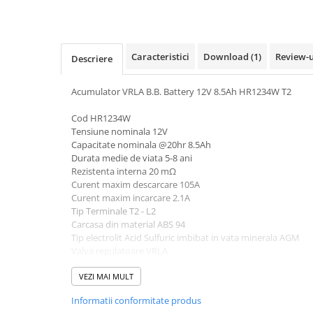
Pachete complete stocare energie
Sisteme de Stocare Comerciale
Sisteme fotovoltaice complete
Caracteristici
Download (1)
Review-
Descriere
Sisteme fotovoltaice de putere
mica (rulota/caravan/case de
Acumulator VRLA B.B. Battery 12V 8.5Ah HR1234W T2
vacanta)
Sisteme fotovoltaice profesionale
Cod HR1234W
Pachete sisteme fotovoltaice
Tensiune nominala 12V
Capacitate nominala @20hr 8.5Ah
Statii de incarcare vehicule
Durata medie de viata 5-8 ani
electrice
Rezistenta interna 20 mΩ
Curent maxim descarcare 105A
Statii de incarcare
Curent maxim incarcare 2.1A
Cabluri de incarcare vehicule
Tip Terminale T2 - L2
electrice
Carcasa din material ABS 94
Tip electrolit Acid Sulfuric imbibat in vata minerala AGM
Prize de incarcare vehicule
Valva regulatoare VRLA
electrice
Dimensiuni 151*65*94 mm (inaltime 100mm cu tot cu bor
Greutate 2600g
VEZI MAI MULT
Accesorii
Turbine eoliene pentru casă
Informatii conformitate produs