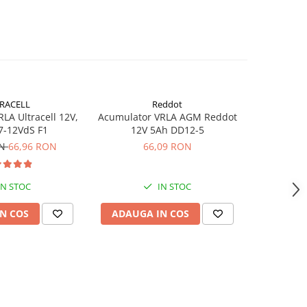
RACELL
Reddot
-26%
LA Ultracell 12V,
Acumulator VRLA AGM Reddot
Acumulator
7-12VdS F1
12V 5Ah DD12-5
3.
ON
66,96 RON
66,09 RON
37,62
IN STOC
IN STOC
N COS
ADAUGA IN COS
ADAUG