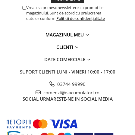
Panouri portabile
Vreau sa primesc newslettere cu promoțiile
magazinului. Sunt de acord cu prelucrarea
Racire/Incalzire
datelor conform
Politicii de confidențialitate
Statii energie portabile
MAGAZINUL MEU
Diverse
Electrice
CLIENTI
Intrerupatoare si prize
DATE COMERCIALE
Dulapuri pentru cablare
structurata
SUPORT CLIENTI
LUNI - VINERI 10:00 - 17:00
Sigurante
Tablouri electrice
03744 99990
Lumina (Becuri si Lanterne)
comenzi@e-acumulatori.ro
Laptop & PC accesorii, baterii,
SOCIAL
URMARESTE-NE IN SOCIAL MEDIA
cabluri USB, prelungitoare USB
Cablu de date si Adaptoare
Solutii solare portabile
Lichidare de stoc