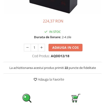
Incarcatoare acumulatori
Panouri fotovoltaice si accesorii
Panouri fotovoltaice
224,37 RON
Sisteme prindere panouri
fotovoltaice
IN STOC
Accesorii
Durata de livrare:
2-4 zile
Invertoare
Invertoare Hibrid
ADAUGA IN COS
Invertoare On-grid
Cod Produs:
AQDD12/18
Invertoare Off-grid
La achizitionarea acestui produs primiti
22
puncte de fidelitate
Controlere solare
MPPT
Adauga la Favorite
PWM
Convertoare de tensiune
Sisteme de stocare energie
LiFePO4