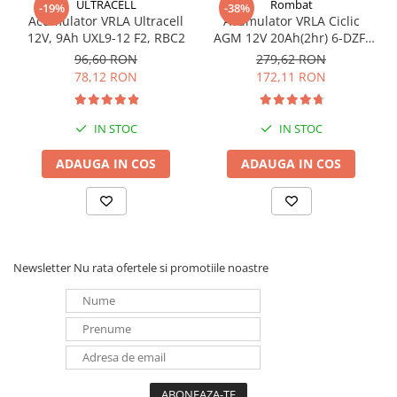
ULTRACELL
Rombat
-19%
-38%
Redresoare, incarcatoare si testere
Acumulator VRLA Ultracell
Acumulator VRLA Ciclic
12V, 9Ah UXL9-12 F2, RBC2
AGM 12V 20Ah(2hr) 6-DZF-
Redresoare auto, moto, barci si
20 / 6-DZM-20 pentru
96,60 RON
279,62 RON
stationare
biciclete electrice
78,12 RON
172,11 RON
Surse UPS
UPS pentru centrale termice si
sisteme de urgenta - acumulator
IN STOC
IN STOC
extern
UPS Calculatoare si Servere
ADAUGA IN COS
ADAUGA IN COS
UPS Trifazat
Stabilizatoare Tensiune
PDUs unitati de distributie a
energiei electrice
Newsletter
Nu rata ofertele si promotiile noastre
Cabinete baterii
Acumulatori UPS
Drumetii / Camping
Accesorii
Frigidere portabile