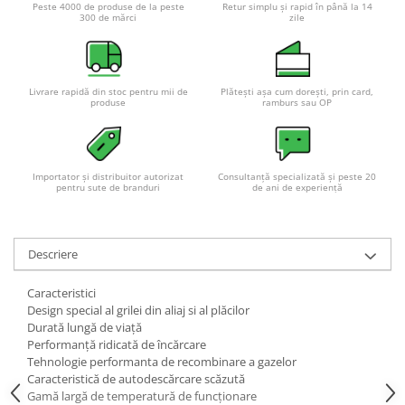
Peste 4000 de produse de la peste
Retur simplu și rapid în până la 14
Pachete complete stocare energie
300 de mărci
zile
Sisteme de Stocare Comerciale
Sisteme fotovoltaice complete
Livrare rapidă din stoc pentru mii de
Plătești așa cum dorești, prin card,
Sisteme fotovoltaice de putere
produse
ramburs sau OP
mica (rulota/caravan/case de
vacanta)
Sisteme fotovoltaice profesionale
Pachete sisteme fotovoltaice
Importator și distribuitor autorizat
Consultanță specializată și peste 20
pentru sute de branduri
de ani de experiență
Statii de incarcare vehicule
electrice
Statii de incarcare
Descriere
Cabluri de incarcare vehicule
electrice
Caracteristici
Design special al grilei din aliaj si al plăcilor
Prize de incarcare vehicule
Durată lungă de viață
electrice
Performanță ridicată de încărcare
Accesorii
Tehnologie performanta de recombinare a gazelor
Caracteristică de autodescărcare scăzută
Turbine eoliene pentru casă
Gamă largă de temperatură de funcționare