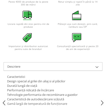
Peste 4000 de produse de la peste
Retur simplu și rapid în până la 14
Pachete complete stocare energie
300 de mărci
zile
Sisteme de Stocare Comerciale
Sisteme fotovoltaice complete
Livrare rapidă din stoc pentru mii de
Plătești așa cum dorești, prin card,
Sisteme fotovoltaice de putere
produse
ramburs sau OP
mica (rulota/caravan/case de
vacanta)
Sisteme fotovoltaice profesionale
Pachete sisteme fotovoltaice
Importator și distribuitor autorizat
Consultanță specializată și peste 20
pentru sute de branduri
de ani de experiență
Statii de incarcare vehicule
electrice
Statii de incarcare
Descriere
Cabluri de incarcare vehicule
electrice
Caracteristici
Design special al grilei din aliaj si al plăcilor
Prize de incarcare vehicule
Durată lungă de viață
electrice
Performanță ridicată de încărcare
Accesorii
Tehnologie performanta de recombinare a gazelor
Caracteristică de autodescărcare scăzută
Turbine eoliene pentru casă
Gamă largă de temperatură de funcționare