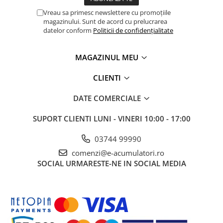
Panouri portabile
Vreau sa primesc newslettere cu promoțiile
magazinului. Sunt de acord cu prelucrarea
Racire/Incalzire
datelor conform
Politicii de confidențialitate
Statii energie portabile
MAGAZINUL MEU
Diverse
Electrice
CLIENTI
Intrerupatoare si prize
DATE COMERCIALE
Dulapuri pentru cablare
structurata
SUPORT CLIENTI
LUNI - VINERI 10:00 - 17:00
Sigurante
Tablouri electrice
03744 99990
Lumina (Becuri si Lanterne)
comenzi@e-acumulatori.ro
Laptop & PC accesorii, baterii,
SOCIAL
URMARESTE-NE IN SOCIAL MEDIA
cabluri USB, prelungitoare USB
Cablu de date si Adaptoare
Solutii solare portabile
Lichidare de stoc