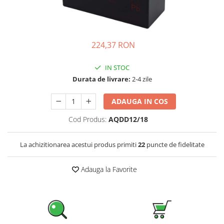
Incarcatoare acumulatori
Panouri fotovoltaice si accesorii
Panouri fotovoltaice
224,37 RON
Sisteme prindere panouri
fotovoltaice
IN STOC
Accesorii
Durata de livrare:
2-4 zile
Invertoare
Invertoare Hibrid
ADAUGA IN COS
Invertoare On-grid
Cod Produs:
AQDD12/18
Invertoare Off-grid
La achizitionarea acestui produs primiti
22
puncte de fidelitate
Controlere solare
MPPT
Adauga la Favorite
PWM
Convertoare de tensiune
Sisteme de stocare energie
LiFePO4