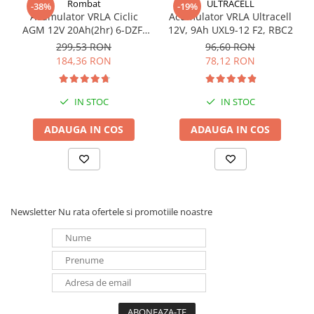
Rombat
ULTRACELL
-38%
-19%
Redresoare, incarcatoare si testere
Acumulator VRLA Ciclic
Acumulator VRLA Ultracell
AGM 12V 20Ah(2hr) 6-DZF-
12V, 9Ah UXL9-12 F2, RBC2
Redresoare auto, moto, barci si
20 / 6-DZM-20 pentru
299,53 RON
96,60 RON
stationare
biciclete electrice
184,36 RON
78,12 RON
Surse UPS
UPS pentru centrale termice si
sisteme de urgenta - acumulator
IN STOC
IN STOC
extern
UPS Calculatoare si Servere
ADAUGA IN COS
ADAUGA IN COS
UPS Trifazat
Stabilizatoare Tensiune
PDUs unitati de distributie a
energiei electrice
Newsletter
Nu rata ofertele si promotiile noastre
Cabinete baterii
Acumulatori UPS
Drumetii / Camping
Accesorii
Frigidere portabile