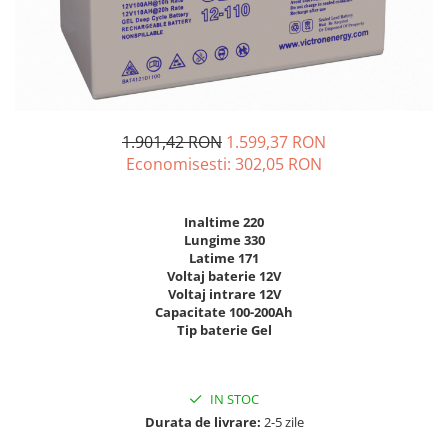
Incarcatoare acumulatori
Panouri fotovoltaice si accesorii
Panouri fotovoltaice
Sisteme prindere panouri
fotovoltaice
1.901,42 RON
1.599,37 RON
Accesorii
Economisesti:
302,05
RON
Invertoare
Invertoare Hibrid
Inaltime 220
Invertoare On-grid
Lungime 330
Latime 171
Invertoare Off-grid
Voltaj baterie 12V
Voltaj intrare 12V
Controlere solare
Capacitate 100-200Ah
MPPT
Tip baterie Gel
PWM
Convertoare de tensiune
IN STOC
Sisteme de stocare energie
Durata de livrare:
2-5 zile
LiFePO4