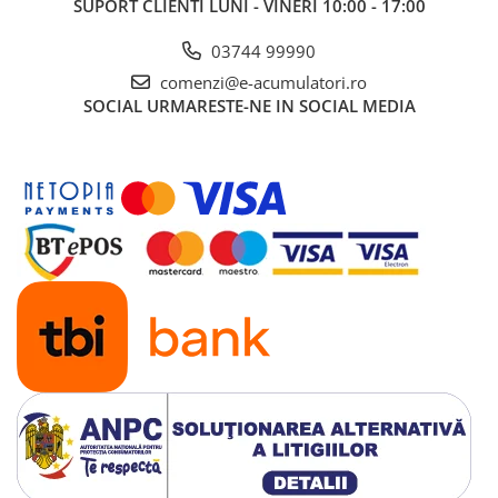
SUPORT CLIENTI
LUNI - VINERI 10:00 - 17:00
UPS
Acumulatori
03744 99990
comenzi@e-acumulatori.ro
Diverse
SOCIAL
URMARESTE-NE IN SOCIAL MEDIA
Invertoare
Sisteme de prindere
Statii de incarcare EV
OUTLET
Pompe de caldura