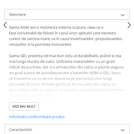
Acumulatori VRLA AGM/GEL /
Tractiune / LiFePo4
Descriere
Baterii si acumulatori gel si VRLA
6-12 V
Gama AGM are o rezistenta interna scazuta, ceea ce o
Baterii si acumulatori AGM VRLA
face convenabil de folosit în cazul unor aplicatii care necesita
de 6-12 V
curent de sarcina mare, ca în cazul invertoarelor, propulsoarelor,
vinciurilor si la pornirea motoarelor.
Acumulatori Moto, ATV
GEL
Gama GEL prezinta cel mai bun ciclu al durabilitatii, având si cea
mai lunga durata de viata. Utilizarea materialelor cu un grad
AGM
ridicat de puritate, dar si a armaturilor din calciu si plumb asigura
Li-Ion
un grad scazut de autodescarcare a bateriilor AGM si GEL, lucru
ce înseamna ca nu se vor descarca pe parcursul unor lungi
SLA AGM (Sealed Lead Acid)
perioade de timp. Ambele game au borne plate din cupru, cu
Deep Cycle - Tractiune/Semi-
gauri filetate M8, ce asigura cel mai bun contact posibil si elimina
Tractiune
necesitatea unor conectori.
Marine & Caravan
Acumulatorii AGM super ciclici sunt recomandati pentru
VEZI MAI MULT
APC
descarcari ocazionale pana la 100% din capacitate, sau descarcari
Informatii conformitate produs
frecvente de 60-80% din capacitate.
Pachete acumulatori VRLA
VRLA AGM: durata de viata proiectata 7-10 ani
Caracteristici
Sisteme de management (BMS)