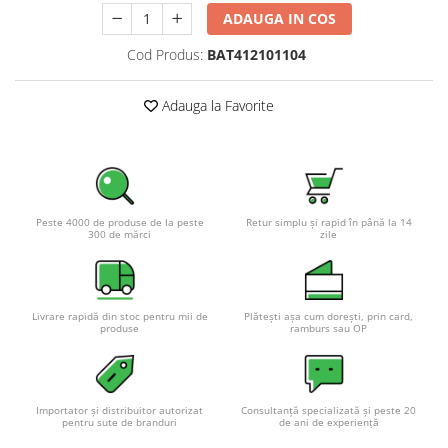
Pachete complete stocare energie
ADAUGA IN COS
Sisteme de Stocare Comerciale
Cod Produs:
BAT412101104
Sisteme fotovoltaice complete
Adauga la Favorite
Sisteme fotovoltaice de putere
mica (rulota/caravan/case de
vacanta)
Sisteme fotovoltaice profesionale
Pachete sisteme fotovoltaice
Statii de incarcare vehicule
Peste 4000 de produse de la peste
Retur simplu și rapid în până la 14
300 de mărci
zile
electrice
Statii de incarcare
Cabluri de incarcare vehicule
electrice
Livrare rapidă din stoc pentru mii de
Plătești așa cum dorești, prin card,
produse
ramburs sau OP
Prize de incarcare vehicule
electrice
Accesorii
Importator și distribuitor autorizat
Consultanță specializată și peste 20
pentru sute de branduri
de ani de experiență
Turbine eoliene pentru casă