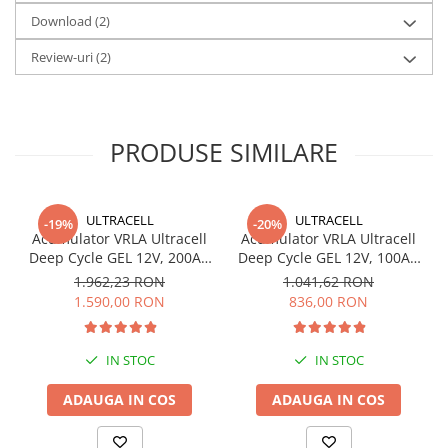
Redresoare, incarcatoare si testere
Download (2)
Redresoare auto, moto, barci si
Review-uri
(2)
stationare
Surse UPS
UPS pentru centrale termice si
PRODUSE SIMILARE
sisteme de urgenta - acumulator
extern
UPS Calculatoare si Servere
UPS Trifazat
ULTRACELL
ULTRACELL
-19%
-20%
Stabilizatoare Tensiune
Acumulator VRLA Ultracell
Acumulator VRLA Ultracell
Deep Cycle GEL 12V, 200Ah
Deep Cycle GEL 12V, 100Ah
PDUs unitati de distributie a
UCG200-12
UCG100-12 F10
1.962,23 RON
1.041,62 RON
energiei electrice
1.590,00 RON
836,00 RON
Cabinete baterii
Acumulatori UPS
IN STOC
IN STOC
Drumetii / Camping
ADAUGA IN COS
ADAUGA IN COS
Accesorii
Frigidere portabile