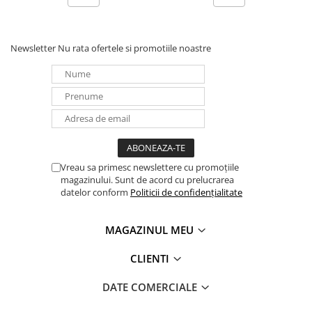
Panouri portabile
Racire/Incalzire
Newsletter
Nu rata ofertele si promotiile noastre
Statii energie portabile
Diverse
Electrice
Intrerupatoare si prize
Dulapuri pentru cablare
structurata
Vreau sa primesc newslettere cu promoțiile
Sigurante
magazinului. Sunt de acord cu prelucrarea
Tablouri electrice
datelor conform
Politicii de confidențialitate
Lumina (Becuri si Lanterne)
Laptop & PC accesorii, baterii,
MAGAZINUL MEU
cabluri USB, prelungitoare USB
CLIENTI
Cablu de date si Adaptoare
Solutii solare portabile
DATE COMERCIALE
Lichidare de stoc