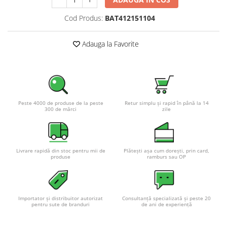
Pachete complete stocare energie
Cod Produs:
BAT412151104
Sisteme de Stocare Comerciale
Sisteme fotovoltaice complete
Adauga la Favorite
Sisteme fotovoltaice de putere
mica (rulota/caravan/case de
vacanta)
Sisteme fotovoltaice profesionale
Pachete sisteme fotovoltaice
Peste 4000 de produse de la peste
Retur simplu și rapid în până la 14
300 de mărci
zile
Statii de incarcare vehicule
electrice
Statii de incarcare
Cabluri de incarcare vehicule
Livrare rapidă din stoc pentru mii de
Plătești așa cum dorești, prin card,
produse
ramburs sau OP
electrice
Prize de incarcare vehicule
electrice
Importator și distribuitor autorizat
Consultanță specializată și peste 20
Accesorii
pentru sute de branduri
de ani de experiență
Turbine eoliene pentru casă