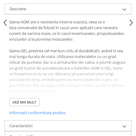
Acumulatori VRLA AGM/GEL /
Tractiune / LiFePo4
Descriere
Baterii si acumulatori gel si VRLA
Gama AGM are o rezistenta interna scazuta, ceea ce o
6-12 V
face convenabil de folosit în cazul unor aplicatii care necesita
Baterii si acumulatori AGM VRLA
curent de sarcina mare, ca în cazul invertoarelor, propulsoarelor,
de 6-12 V
vinciurilor si la pornirea motoarelor.
Acumulatori Moto, ATV
Gama GEL prezinta cel mai bun ciclu al durabilitatii, având si cea
GEL
mai lunga durata de viata. Utilizarea materialelor cu un grad
ridicat de puritate, dar si a armaturilor din calciu si plumb asigura
AGM
un grad scazut de autodescarcare a bateriilor AGM si GEL, lucru
Li-Ion
ce înseamna ca nu se vor descarca pe parcursul unor lungi
perioade de timp. Ambele game au borne plate din cupru, cu
SLA AGM (Sealed Lead Acid)
gauri filetate M8, ce asigura cel mai bun contact posibil si elimina
Deep Cycle - Tractiune/Semi-
necesitatea unor conectori.
Tractiune
Acumulatorii AGM super ciclici sunt recomandati pentru
VEZI MAI MULT
Marine & Caravan
descarcari ocazionale pana la 100% din capacitate, sau descarcari
Informatii conformitate produs
APC
frecvente de 60-80% din capacitate.
Pachete acumulatori VRLA
VRLA AGM: durata de viata proiectata 7-10 ani
Caracteristici
Sisteme de management (BMS)