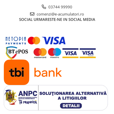
UPS
03744 99990
Acumulatori
comenzi@e-acumulatori.ro
Diverse
SOCIAL
URMARESTE-NE IN SOCIAL MEDIA
Invertoare
Sisteme de prindere
Statii de incarcare EV
OUTLET
Pompe de caldura