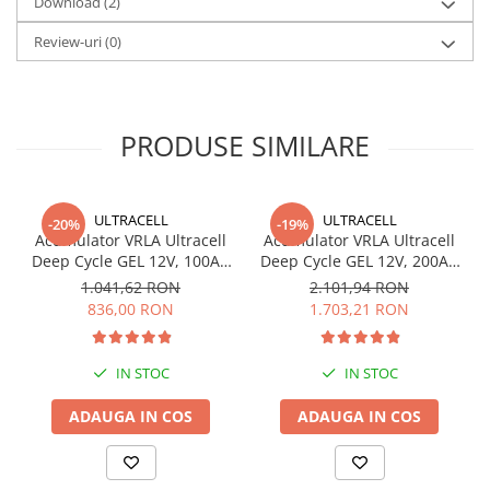
Download (2)
Redresoare, incarcatoare si testere
Review-uri
(0)
Redresoare auto, moto, barci si
stationare
Surse UPS
UPS pentru centrale termice si
PRODUSE SIMILARE
sisteme de urgenta - acumulator
extern
UPS Calculatoare si Servere
ULTRACELL
ULTRACELL
-20%
-19%
UPS Trifazat
Acumulator VRLA Ultracell
Acumulator VRLA Ultracell
Stabilizatoare Tensiune
Deep Cycle GEL 12V, 100Ah
Deep Cycle GEL 12V, 200Ah
UCG100-12 F10
UCG200-12
1.041,62 RON
2.101,94 RON
PDUs unitati de distributie a
836,00 RON
1.703,21 RON
energiei electrice
Cabinete baterii
IN STOC
IN STOC
Acumulatori UPS
ADAUGA IN COS
ADAUGA IN COS
Drumetii / Camping
Accesorii
Frigidere portabile