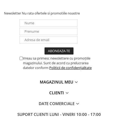
Panouri portabile
Newsletter
Nu rata ofertele si promotiile noastre
Racire/Incalzire
Statii energie portabile
Diverse
Electrice
Intrerupatoare si prize
Dulapuri pentru cablare
structurata
Vreau sa primesc newslettere cu promoțiile
magazinului. Sunt de acord cu prelucrarea
Sigurante
datelor conform
Politicii de confidențialitate
Tablouri electrice
Lumina (Becuri si Lanterne)
MAGAZINUL MEU
Laptop & PC accesorii, baterii,
cabluri USB, prelungitoare USB
CLIENTI
Cablu de date si Adaptoare
DATE COMERCIALE
Solutii solare portabile
SUPORT CLIENTI
LUNI - VINERI 10:00 - 17:00
Lichidare de stoc