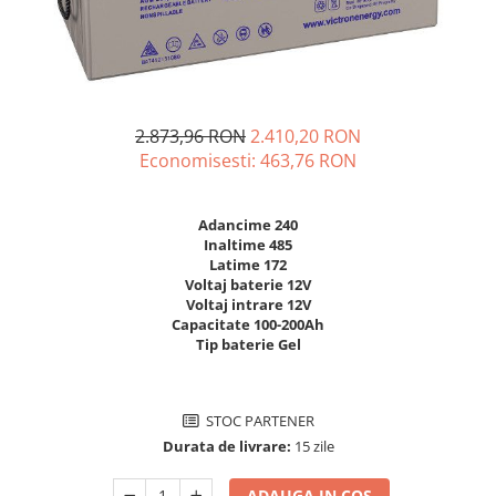
Incarcatoare acumulatori
Panouri fotovoltaice si accesorii
Panouri fotovoltaice
Sisteme prindere panouri
fotovoltaice
2.873,96 RON
2.410,20 RON
Economisesti:
463,76
RON
Accesorii
Invertoare
Invertoare Hibrid
Adancime 240
Inaltime 485
Invertoare On-grid
Latime 172
Voltaj baterie 12V
Invertoare Off-grid
Voltaj intrare 12V
Capacitate 100-200Ah
Controlere solare
Tip baterie Gel
MPPT
PWM
STOC PARTENER
Convertoare de tensiune
Durata de livrare:
15 zile
Sisteme de stocare energie
LiFePO4
ADAUGA IN COS