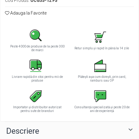
Cod Produs:
UCG35-12 F5
Pachete complete stocare energie
Adauga la Favorite
Sisteme de Stocare Comerciale
Sisteme fotovoltaice complete
Sisteme fotovoltaice de putere
mica (rulota/caravan/case de
vacanta)
Peste 4000 de produse de la peste 300
Sisteme fotovoltaice profesionale
Retur simplu și rapid în până la 14 zile
de mărci
Pachete sisteme fotovoltaice
Statii de incarcare vehicule electrice
Statii de incarcare
Livrare rapidă din stoc pentru mii de
Plătești așa cum dorești, prin card,
produse
ramburs sau OP
Cabluri de incarcare vehicule
electrice
Prize de incarcare vehicule
electrice
Importator și distribuitor autorizat
Consultanță specializată și peste 20 de
pentru sute de branduri
ani de experiență
Accesorii
Turbine eoliene pentru casă
Descriere
Acumulatori VRLA AGM/GEL /