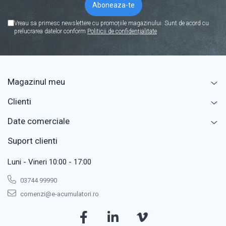
Acumulatori
Diverse
Vreau sa primesc newslettere cu promoțiile magazinului. Sunt de acord cu
prelucrarea datelor conform
Politicii de confidențialitate
Invertoare
Sisteme de prindere
Statii de incarcare EV
OUTLET
Magazinul meu
Pompe de caldura
Clienti
Date comerciale
Suport clienti
Luni - Vineri 10:00 - 17:00
03744 99990
comenzi@e-acumulatori.ro