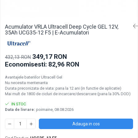
Incarcatoare acumulatori
Panouri fotovoltaice si accesorii
Panouri fotovoltaice
Acumulator VRLA Ultracell Deep Cycle GEL 12V,
Sisteme prindere panouri
35Ah UCG35-12 F5 | E-Acumulatori
fotovoltaice
Accesorii
Invertoare
349,17 RON
432,13 RON
Invertoare Hibrid
Economisesti:
82,96
RON
Invertoare On-grid
Avantajele bateriilor Ultracell Gel
Invertoare Off-grid
Nu necesita mentenanta
Durata preconizata de viata: pana la 12 ani (in functie de aplicatie)
Controlere solare
Mai mult de 1800 de cicluri de incarcare/descarcare (pana la 30% DOD)
MPPT
IN STOC
PWM
Data de livrare:
poimaine, 08.08.2026
Convertoare de tensiune
Adauga in cos
Sisteme de stocare energie
LiFePO4