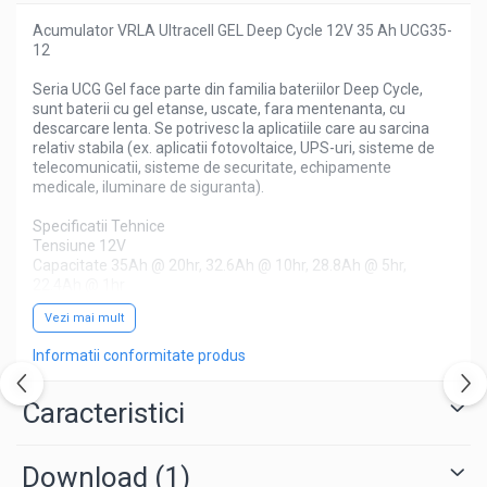
Tractiune / LiFePo4
Acumulator VRLA Ultracell GEL Deep Cycle 12V 35 Ah UCG35-
Baterii si acumulatori gel si VRLA 6-
12
12 V
Seria UCG Gel face parte din familia bateriilor Deep Cycle,
Baterii si acumulatori AGM VRLA de
sunt baterii cu gel etanse, uscate, fara mentenanta, cu
6-12 V
descarcare lenta. Se potrivesc la aplicatiile care au sarcina
Acumulatori Moto, ATV
relativ stabila (ex. aplicatii fotovoltaice, UPS-uri, sisteme de
telecomunicatii, sisteme de securitate, echipamente
GEL
medicale, iluminare de siguranta).
AGM
Specificatii Tehnice
Li-Ion
Tensiune 12V
Capacitate 35Ah @ 20hr, 32.6Ah @ 10hr, 28.8Ah @ 5hr,
SLA AGM (Sealed Lead Acid)
22.4Ah @ 1hr
Deep Cycle - Tractiune/Semi-
Electrolit: H2SO4 GEL
Tractiune
Vezi mai mult
Curent de descarcare maxim: 420A (5s)
Curentul de incarcare initial: mai putin de 10.5A
Marine & Caravan
Informatii conformitate produs
Rezistenta interna: Approx 12mΩ
Conectori: aliaj de cupru argint
APC
Temperatura de incarcare: 0°C si 40°C
Caracteristici
Pachete acumulatori VRLA
Temperatura de descarcare: -15°C la 50°C.
Temperatura de depozitare: -15°C la 40°C
Sisteme de management (BMS)
Lungime 195 mm
Download (1)
Latime 130 mm
Redresoare, incarcatoare si testere