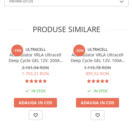
Review-uri
(0)
Inaltime: 220 mm
Inaltime maxima: 224 mm
Greutate: 76.6 kg
Terminale: F11
Garantie 1 an!
PRODUSE SIMILARE
ULTRACELL
ULTRACELL
-19%
-20%
Acumulator VRLA Ultracell
Acumulator VRLA Ultracell
Deep Cycle GEL 12V, 200Ah
Deep Cycle GEL 12V, 100Ah
UCG200-12
UCG100-12 F10
2.101,94 RON
1.115,78 RON
1.703,21 RON
895,52 RON
IN STOC
IN STOC
ADAUGA IN COS
ADAUGA IN COS