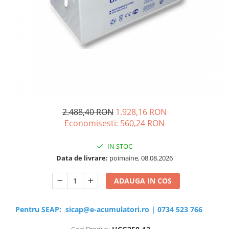
Sisteme de management (BMS)
Redresoare, incarcatoare si testere
Redresoare auto, moto, barci si
stationare
2.488,40 RON
1.928,16 RON
Economisesti:
560,24
RON
IN STOC
Data de livrare:
poimaine, 08.08.2026
ADAUGA IN COS
Pentru SEAP:
sicap@e-acumulatori.ro
|
0734 523 766