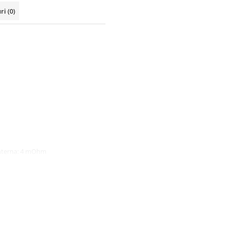
uri
(0)
 interna: 4 mOhm