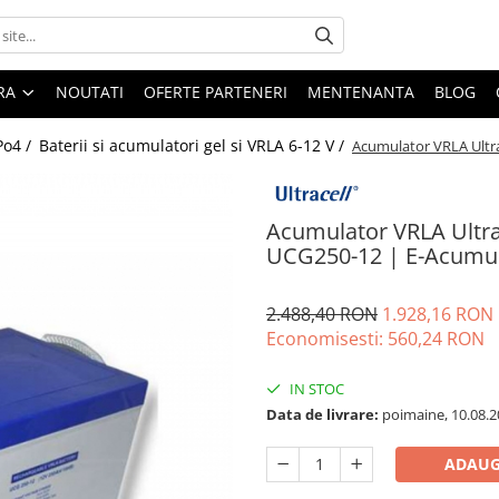
ARA
NOUTATI
OFERTE PARTENERI
MENTENANTA
BLOG
Po4 /
Baterii si acumulatori gel si VRLA 6-12 V /
Acumulator VRLA Ultr
Acumulator VRLA Ultra
UCG250-12 | E-Acumul
2.488,40 RON
1.928,16 RON
Economisesti:
560,24
RON
IN STOC
Data de livrare:
poimaine, 10.08.2
ADAUG