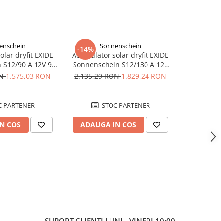
enschein
Sonnenschein
S
-14%
-14%
lar dryfit EXIDE
Acumulator solar dryfit EXIDE
Acumulator
90
Sonnenschein S12/130 A 12V
Sonnensc
Ah
130 Ah
ON
1.575,03 RON
2.135,29 RON
1.829,24 RON
3.762,1
 PARTENER
STOC PARTENER
S
N COS
ADAUGA IN COS
ADAUG
SUPORT CLIENTI
LUNI - VINERI 10:00