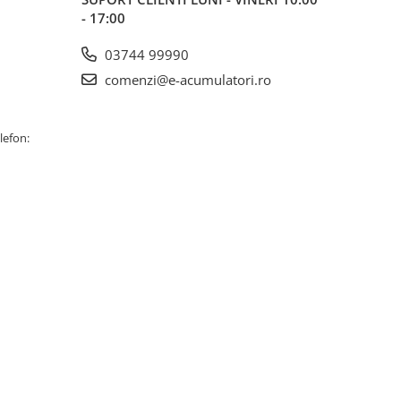
- 17:00
03744 99990
comenzi@e-acumulatori.ro
lefon: