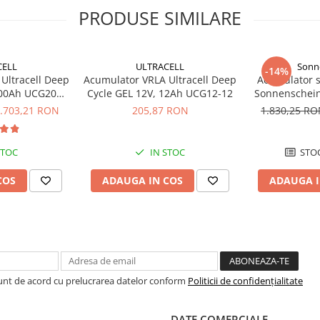
PRODUSE SIMILARE
CELL
ULTRACELL
Sonn
-14%
Ultracell Deep
Acumulator VRLA Ultracell Deep
Acumulator so
200Ah UCG200-
Cycle GEL 12V, 12Ah UCG12-12
Sonnenschein S12/90 A 12V 
.703,21 RON
205,87 RON
1.830,25 R
STOC
IN STOC
STOC
COS
ADAUGA IN COS
ADAUGA I
Sunt de acord cu prelucrarea datelor conform
Politicii de confidențialitate
DATE COMERCIALE