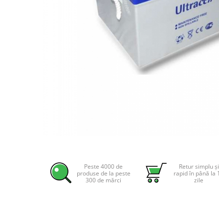
Incarcatoare acumulatori
Panouri fotovoltaice si accesorii
Panouri fotovoltaice
Sisteme prindere panouri
fotovoltaice
Accesorii
Invertoare
Invertoare Hibrid
Invertoare On-grid
Invertoare Off-grid
Controlere solare
Distribuie
pe
MPPT
Facebook
Peste 4000 de
Retur simplu și
PWM
produse de la peste
rapid în până la 
300 de mărci
zile
Convertoare de tensiune
Sisteme de stocare energie
LiFePO4