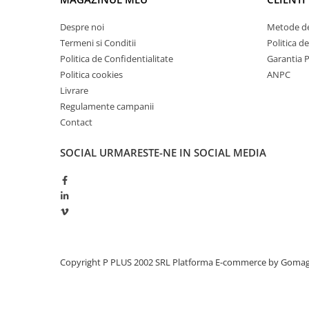
Redresoare, incarcatoare si testere
Despre noi
Metode de
Redresoare auto, moto, barci si
Termeni si Conditii
Politica d
stationare
Politica de Confidentialitate
Garantia 
Surse UPS
Politica cookies
ANPC
UPS pentru centrale termice si
Livrare
sisteme de urgenta - acumulator
Regulamente campanii
extern
UPS Calculatoare si Servere
Contact
UPS Trifazat
SOCIAL
URMARESTE-NE IN SOCIAL MEDIA
Stabilizatoare Tensiune
PDUs unitati de distributie a
energiei electrice
Cabinete baterii
Acumulatori UPS
Copyright P PLUS 2002 SRL
Platforma E-commerce by Goma
Drumetii / Camping
Accesorii
Frigidere portabile