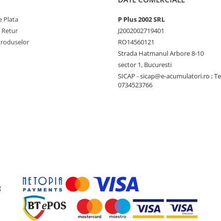
 Plata
P Plus 2002 SRL
e Retur
J2002002719401
Produselor
RO14560121
Strada Hatmanul Arbore 8-10
sector 1, Bucuresti
SICAP - sicap@e-acumulatori.ro ; Te
0734523766
g