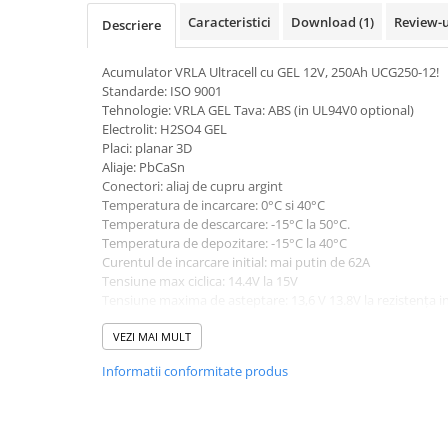
Pachete complete stocare energie
Caracteristici
Download (1)
Review-
Descriere
Sisteme de Stocare Comerciale
Acumulator VRLA Ultracell cu GEL 12V, 250Ah UCG250-12!
Sisteme fotovoltaice complete
Standarde: ISO 9001
Sisteme fotovoltaice de putere
Tehnologie: VRLA GEL Tava: ABS (in UL94V0 optional)
mica (rulota/caravan/case de
Electrolit: H2SO4 GEL
vacanta)
Placi: planar 3D
Sisteme fotovoltaice profesionale
Aliaje: PbCaSn
Conectori: aliaj de cupru argint
Pachete sisteme fotovoltaice
Temperatura de incarcare: 0°C si 40°C
Statii de incarcare vehicule
Temperatura de descarcare: -15°C la 50°C.
electrice
Temperatura de depozitare: -15°C la 40°C
Curentul de incarcare initial: mai putin de 62A
Statii de incarcare
Tensiune max ciclica: 14.4V la 15V
Cabluri de incarcare vehicule
Tensiune maxima de asteptare: 13,6 V 13.8V la rezistența
electrice
Capacitate la 25 ° C:
VEZI MAI MULT
C20 la 260Ah 1.80V / celula
Prize de incarcare vehicule
250Ah C20 la 1.80V / celula
electrice
Informatii conformitate produs
215Ah C5-1.75V / celula
200Ah C3 la 1.75V / celula
Accesorii
154Ah C1 la 1.60V / celula
Turbine eoliene pentru casă
Lungime: 520 mm