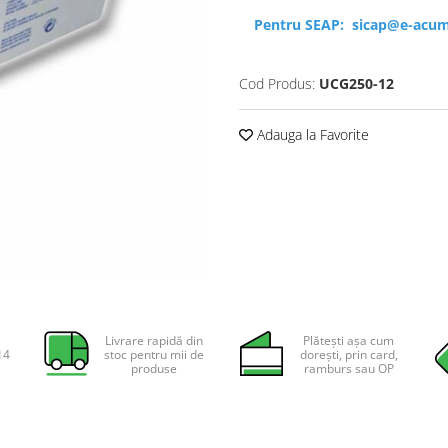
Pentru SEAP:
sicap@e-acum
Cod Produs:
UCG250-12
Adauga la Favorite
Livrare rapidă din
Plătești așa cum
14
stoc pentru mii de
dorești, prin card,
produse
ramburs sau OP